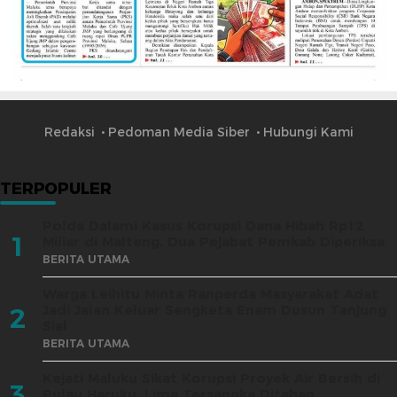
Redaksi
Pedoman Media Siber
Hubungi Kami
TERPOPULER
Polda Dalami Kasus Korupsi Dana Hibah Rp12
1
Miliar di Malteng, Dua Pejabat Pemkab Diperiksa
BERITA UTAMA
Warga Leihitu Minta Ranperda Masyarakat Adat
Jadi Jalan Keluar Sengketa Enam Dusun Tanjung
2
Sial
BERITA UTAMA
Kejati Maluku Sikat Korupsi Proyek Air Bersih di
3
Pulau Haruku, Lima Tersangka Ditahan