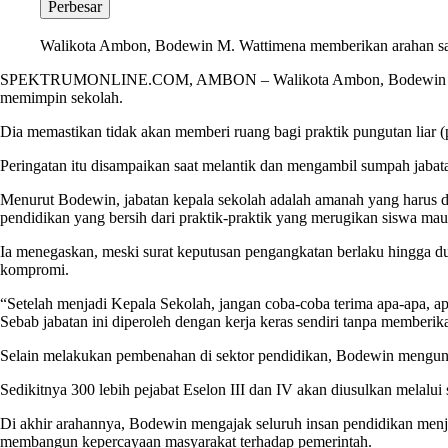
Perbesar
Walikota Ambon, Bodewin M. Wattimena memberikan arahan saat
SPEKTRUMONLINE.COM, AMBON – Walikota Ambon, Bodewin M. Wattim
memimpin sekolah.
Dia memastikan tidak akan memberi ruang bagi praktik pungutan liar
Peringatan itu disampaikan saat melantik dan mengambil sumpah jabat
Menurut Bodewin, jabatan kepala sekolah adalah amanah yang harus dij
pendidikan yang bersih dari praktik-praktik yang merugikan siswa mau
Ia menegaskan, meski surat keputusan pengangkatan berlaku hingga dua 
kompromi.
“Setelah menjadi Kepala Sekolah, jangan coba-coba terima apa-apa, ap
Sebab jabatan ini diperoleh dengan kerja keras sendiri tanpa memberi
Selain melakukan pembenahan di sektor pendidikan, Bodewin mengun
Sedikitnya 300 lebih pejabat Eselon III dan IV akan diusulkan melalu
Di akhir arahannya, Bodewin mengajak seluruh insan pendidikan menja
membangun kepercayaan masyarakat terhadap pemerintah.