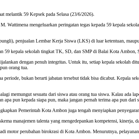
 melantik 59 Kepsek pada Selasa (23/6/2026).
ena mengeluarkan peringatan tegas kepada 59 kepala sekolah ya
 (pungli), penjualan Lembar Kerja Siswa (LKS) di luar ketentuan, ma
an 59 kepala sekolah tingkat TK, SD, dan SMP di Balai Kota Ambon, S
alankan dengan penuh integritas. Untuk itu, setiap kepala sekolah di
pun orang tua.
periode, bukan berarti jabatan tersebut tidak bisa dicabut. Kepala se
alagi memungut sesuatu dari siswa atau orang tua siswa. Kalau ada la
kan apa pun kepada siapa pun, maka jangan pernah terima apa pun dari 
gkapkan Pemerintah Kota Ambon juga tengah menyiapkan penyegaran 
i skema manajemen talenta yang mengedepankan kompetensi, kinerja, da
di motor perubahan birokrasi di Kota Ambon. Menurutnya, pelayanan y