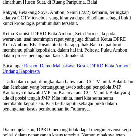
almarhum Husen Suat, di Ruang Paripurna, Balai
Rakyat, Belakang Soya, Ambon, Senin (22/2) kemarin, terungkap
adanya CCTV tersebut yang kiranya dapat dijadikan sebagai bukti
kunci kronologis pembunuhan tersebut.
Ketua Komisi I DPRD Kota Ambon, Zeth Pormes, kepada
wartawan, usai memimpin rapat yang juga dihadiri Ketua DPRD
Kota Ambon, Ely Toisuta itu berharap, pihak Balai dapat turut
membantu pihak kepolisian, dalam hal ini, Polresta Pulau Ambon
dalam proses penanganan kasus dimaksud.
Baca juga:
Respon Demo Mahasiswa, Besok DPRD Kota Ambon
Undang Kapolresta
“Tadi dalam rapat, diungkapkan bahwa ada CCTV milik Balai Jalan
dan Jembatan yang bertanggungjawab sebagai pengelola JMP.
Kantornya dibawah JMP itu. Katanya ada CCTV milik Balai yang
ada di posisi tengah JMP. Kita minta, mari kita sama sama
membantu kepolisian. Kita berharap itu sebagai bukti dalam
penanganan kasus pembunuhan itu,”tuturnya.
Dia menjelaskan, DPRD memang tidak dapat mengintervensi kerja
polisi dalam penanganan kasus tersebut. Namun pihaknya tetap