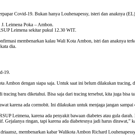
Covid-19. Bukan hanya Louhenapessy, isteri dan anaknya (EL) juga
r. J. Leimena Poka – Ambon.
RSUP Leimena sekitar pukul 12.30 WIT.
nfirmasi membenarkan kalau Wali Kota Ambon, istri dan anaknya terko
kata dia.
id-19.
a Ambon dengan siapa saja. Untuk saat ini belum dilakukan tracing, dar
tracing baru diketahui. Bisa saja dari tracing tersebut, kita juga bisa t
rawat karena ada cormobit. Ini dilakukan untuk menjaga jangan sampa
RSUP Leimena, karena ada penyakit bawaan diabetes atau gula darah
f. Gejalanya ringan, tapi karena ada diabetesnya jadi harus dirawat,” 
Adriaansz, membenarkan kabar Walikota Ambon Richard Louhenapessy p