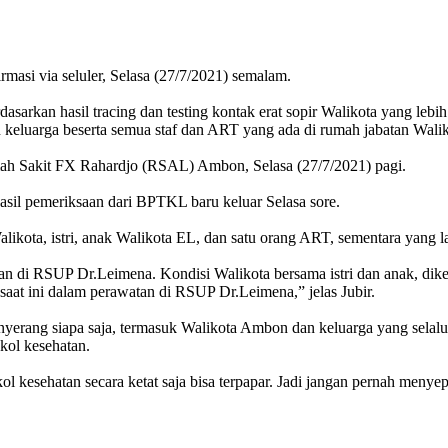
masi via seluler, Selasa (27/7/2021) semalam.
asarkan hasil tracing dan testing kontak erat sopir Walikota yang lebih
 keluarga beserta semua staf dan ART yang ada di rumah jabatan Walik
mah Sakit FX Rahardjo (RSAL) Ambon, Selasa (27/7/2021) pagi.
asil pemeriksaan dari BPTKL baru keluar Selasa sore.
likota, istri, anak Walikota EL, dan satu orang ART, sementara yang la
tan di RSUP Dr.Leimena. Kondisi Walikota bersama istri dan anak, dike
saat ini dalam perawatan di RSUP Dr.Leimena,” jelas Jubir.
yerang siapa saja, termasuk Walikota Ambon dan keluarga yang selalu 
okol kesehatan.
l kesehatan secara ketat saja bisa terpapar. Jadi jangan pernah menyep