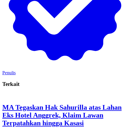
Penulis
Terkait
MA Tegaskan Hak Sahurilla atas Lahan
Eks Hotel Anggrek, Klaim Lawan
Terpatahkan hingga Kasasi