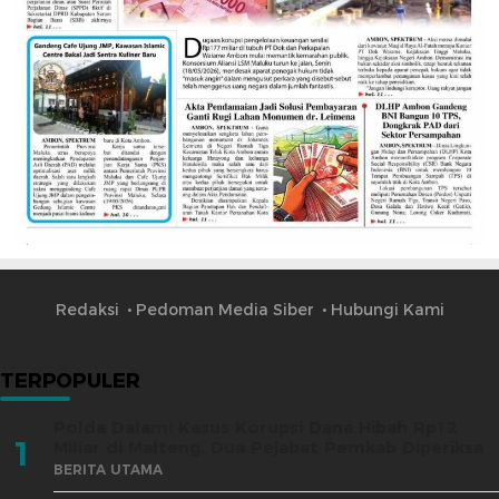
Redaksi
Pedoman Media Siber
Hubungi Kami
TERPOPULER
Polda Dalami Kasus Korupsi Dana Hibah Rp12
1
Miliar di Malteng, Dua Pejabat Pemkab Diperiksa
BERITA UTAMA