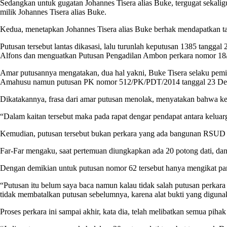
Sedangkan untuk gugatan Johannes Tisera alias Buke, tergugat sekali
milik Johannes Tisera alias Buke.
Kedua, menetapkan Johannes Tisera alias Buke berhak mendapatkan tan
Putusan tersebut lantas dikasasi, lalu turunlah keputusan 1385 tang
Alfons dan menguatkan Putusan Pengadilan Ambon perkara nomor 18
Amar putusannya mengatakan, dua hal yakni, Buke Tisera selaku pemili
Amahusu namun putusan PK nomor 512/PK/PDT/2014 tanggal 23 Desembe
Dikatakannya, frasa dari amar putusan menolak, menyatakan bahwa ke
“Dalam kaitan tersebut maka pada rapat dengar pendapat antara kelua
Kemudian, putusan tersebut bukan perkara yang ada bangunan RSUD H
Far-Far mengaku, saat pertemuan diungkapkan ada 20 potong dati, d
Dengan demikian untuk putusan nomor 62 tersebut hanya mengikat para
“Putusan itu belum saya baca namun kalau tidak salah putusan perkar
tidak membatalkan putusan sebelumnya, karena alat bukti yang digunak
Proses perkara ini sampai akhir, kata dia, telah melibatkan semua pih