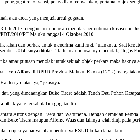
gus penggugat rekonvensi, pengadilan menyatakan, pertama, objek seng
ah atau areal yang menjadi areal gugatan.
gal 23 Juli 2013, dengan amar putusan menolak permohonan kasasi dari
/PDT/2010/PT Maluku tanggal 4 Oktober 2010.
k lahan dan berhak untuk menerima ganti rugi,” ulangnya. Saat keputus
r 2014 isinya ditolak. “Jadi amar putusannya menolak,” tegas Far-
tika amar putusan menolak untuk sebuah objek perkara maka haknya se
rga Jacob Alfons di DPRD Provinsi Maluku, Kamis (12/12) menyatakan 
aulussy diatasnya,” jelasnya.
an dati yang dimenangkan Buke Tisera adalah Tanah Dati Pohon Ketap
 pihak yang terkait dalam gugatan itu.
a antara Alfons dengan Tisera dan Wattimena. Dengan demikian Pemda 
an Buke Tisera maupun Alfons, Waas dan lainnya telah diuji pada perka
ak dan objeknya hanya lahan berdirinya RSUD bukan lahan lain.