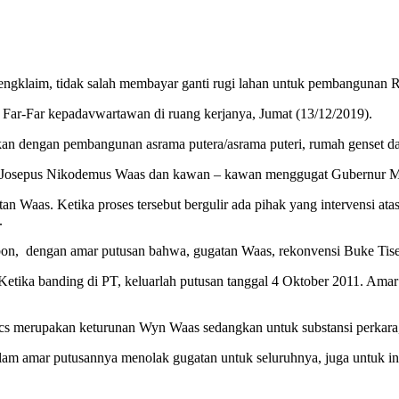
engklaim, tidak salah membayar ganti rugi lahan untuk pembanguna
Far-Far kepadavwartawan di ruang kerjanya, Jumat (13/12/2019).
kan dengan pembangunan asrama putera/asrama puteri, rumah genset da
9, Josepus Nikodemus Waas dan kawan – kawan menggugat Gubernur Malu
n Waas. Ketika proses tersebut bergulir ada pihak yang intervensi ata
.
, dengan amar putusan bahwa, gugatan Waas, rekonvensi Buke Tisera d
Ketika banding di PT, keluarlah putusan tanggal 4 Oktober 2011. Am
 cs merupakan keturunan Wyn Waas sedangkan untuk substansi perkara
am amar putusannya menolak gugatan untuk seluruhnya, juga untuk inte