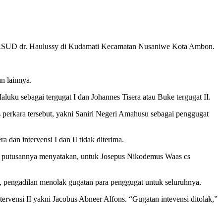
n RSUD dr. Haulussy di Kudamati Kecamatan Nusaniwe Kota Ambon.
n lainnya.
ku sebagai tergugat I dan Johannes Tisera atau Buke tergugat II.
s perkara tersebut, yakni Saniri Negeri Amahusu sebagai penggugat
an intervensi I dan II tidak diterima.
ar putusannya menyatakan, untuk Josepus Nikodemus Waas cs
, pengadilan menolak gugatan para penggugat untuk seluruhnya.
rvensi II yakni Jacobus Abneer Alfons. “Gugatan intevensi ditolak,”