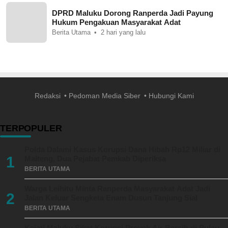
DPRD Maluku Dorong Ranperda Jadi Payung
Hukum Pengakuan Masyarakat Adat
Berita Utama
2 hari yang lalu
Redaksi
Pedoman Media Siber
Hubungi Kami
TERPOPULER
Polda Dalami Kasus Korupsi Dana Hibah Rp12 Miliar di
1
Malteng, Dua Pejabat Pemkab Diperiksa
BERITA UTAMA
Warga Leihitu Minta Ranperda Masyarakat Adat Jadi
2
Jalan Keluar Sengketa Enam Dusun Tanjung Sial
BERITA UTAMA
Kejati Maluku Sikat Korupsi Proyek Air Bersih di Pulau