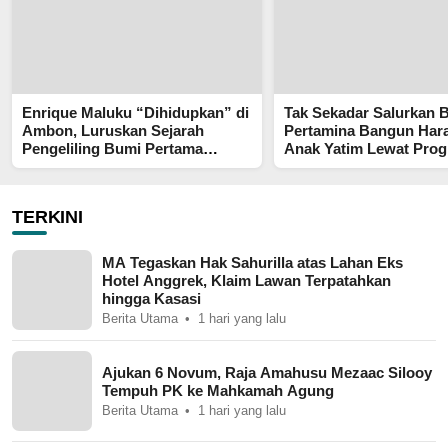
Enrique Maluku “Dihidupkan” di
Tak Sekadar Salurkan 
Ambon, Luruskan Sejarah
Pertamina Bangun Har
Pengeliling Bumi Pertama
Anak Yatim Lewat Pro
Adalah Putra Nusantara
Pertamina Berkah
TERKINI
MA Tegaskan Hak Sahurilla atas Lahan Eks
Hotel Anggrek, Klaim Lawan Terpatahkan
hingga Kasasi
Berita Utama
1 hari yang lalu
Ajukan 6 Novum, Raja Amahusu Mezaac Silooy
Tempuh PK ke Mahkamah Agung
Berita Utama
1 hari yang lalu