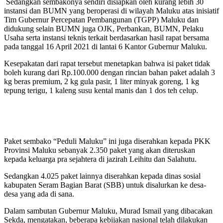
Sedangkan sembakonya sendiri disiapkan oleh kurang lebih 30
instansi dan BUMN yang beroperasi di wilayah Maluku atas inisiatif
Tim Gubernur Percepatan Pembangunan (TGPP) Maluku dan
didukung selain BUMN juga OJK, Perbankan, BUMN, Pelaku
Usaha serta instansi teknis terkait berdasarkan hasil rapat bersama
pada tanggal 16 April 2021 di lantai 6 Kantor Gubernur Maluku.
Kesepakatan dari rapat tersebut menetapkan bahwa isi paket tidak
boleh kurang dari Rp.100.000 dengan rincian bahan paket adalah 3
kg beras premium, 2 kg gula pasir, 1 liter minyak goreng, 1 kg
tepung terigu, 1 kaleng susu kental manis dan 1 dos teh celup.
Paket sembako “Peduli Maluku” ini juga diserahkan kepada PKK
Provinsi Maluku sebanyak 2.350 paket yang akan diteruskan
kepada keluarga pra sejahtera di jazirah Leihitu dan Salahutu.
Sedangkan 4.025 paket lainnya diserahkan kepada dinas sosial
kabupaten Seram Bagian Barat (SBB) untuk disalurkan ke desa-
desa yang ada di sana.
Dalam sambutan Gubernur Maluku, Murad Ismail yang dibacakan
Sekda, mengatakan, beberapa kebijakan nasional telah dilakukan