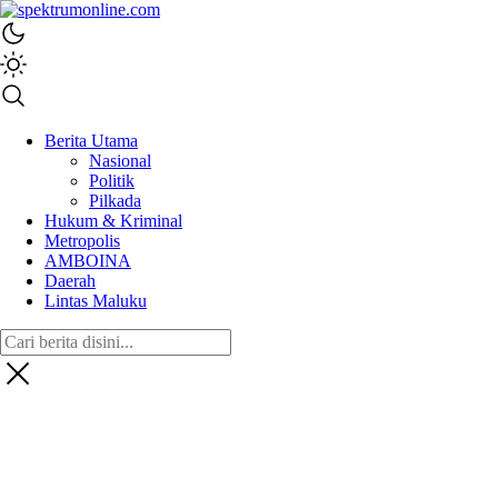
spektrumonline.com
Berita Utama
Nasional
Politik
Pilkada
Hukum & Kriminal
Metropolis
AMBOINA
Daerah
Lintas Maluku