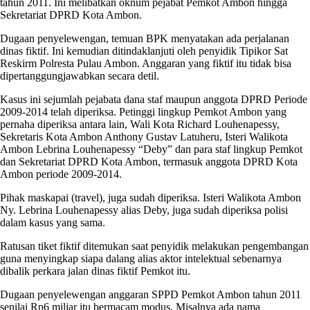
tahun 2011. Ini melibatkan oknum pejabat Pemkot Ambon hingga
Sekretariat DPRD Kota Ambon.
Dugaan penyelewengan, temuan BPK menyatakan ada perjalanan
dinas fiktif. Ini kemudian ditindaklanjuti oleh penyidik Tipikor Sat
Reskirm Polresta Pulau Ambon. Anggaran yang fiktif itu tidak bisa
dipertanggungjawabkan secara detil.
Kasus ini sejumlah pejabata dana staf maupun anggota DPRD Periode
2009-2014 telah diperiksa. Petinggi lingkup Pemkot Ambon yang
pernaha diperiksa antara lain, Wali Kota Richard Louhenapessy,
Sekretaris Kota Ambon Anthony Gustav Latuheru, Isteri Walikota
Ambon Lebrina Louhenapessy “Deby” dan para staf lingkup Pemkot
dan Sekretariat DPRD Kota Ambon, termasuk anggota DPRD Kota
Ambon periode 2009-2014.
Pihak maskapai (travel), juga sudah diperiksa. Isteri Walikota Ambon
Ny. Lebrina Louhenapessy alias Deby, juga sudah diperiksa polisi
dalam kasus yang sama.
Ratusan tiket fiktif ditemukan saat penyidik melakukan pengembangan
guna menyingkap siapa dalang alias aktor intelektual sebenarnya
dibalik perkara jalan dinas fiktif Pemkot itu.
Dugaan penyelewengan anggaran SPPD Pemkot Ambon tahun 2011
senilai Rp6 miliar itu bermacam modus, Misalnya ada nama