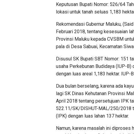
Keputusan Bupati Nomor: 526/64 Tahu
lokasi untuk tanah seluas 1,183 hektar
Rekomendasi Gubernur Maluku, (Said
Februari 2018, tentang kesesuaian 
Provinsi Maluku kepada CV.SBM untu
pala di Desa Sabuai, Kecamatan Siwal
Disusul SK Bupati SBT Nomor: 151 ta
usaha Perkebunan Budidaya (IUP-B) d
dengan luas areal 1,183 hektar. IUP-
Dua bulan berselang, karena ada kayu
lagi SK Dinas Kehutanan Provinsi 
April 2018 tentang persetujuan IPK t
522.11/SK/DISHUT-MAL/250/2018 tang
(IPK) dengan luas lahan 137 hektar.
Namun, karena masalah ini diproses h