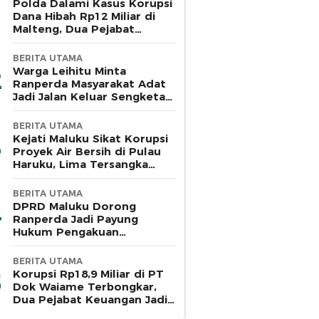
Polda Dalami Kasus Korupsi
Dana Hibah Rp12 Miliar di
Malteng, Dua Pejabat
Pemkab Diperiksa
BERITA UTAMA
Warga Leihitu Minta
Ranperda Masyarakat Adat
Jadi Jalan Keluar Sengketa
Enam Dusun Tanjung Sial
BERITA UTAMA
Kejati Maluku Sikat Korupsi
Proyek Air Bersih di Pulau
Haruku, Lima Tersangka
Ditahan
BERITA UTAMA
DPRD Maluku Dorong
Ranperda Jadi Payung
Hukum Pengakuan
Masyarakat Adat
BERITA UTAMA
Korupsi Rp18,9 Miliar di PT
Dok Waiame Terbongkar,
Dua Pejabat Keuangan Jadi
Tersangka