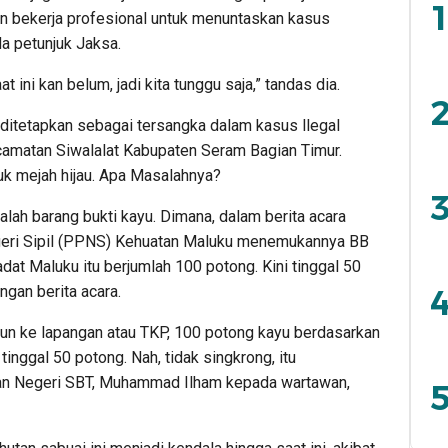
1
an bekerja profesional untuk menuntaskan kasus
a petunjuk Jaksa.
t ini kan belum, jadi kita tunggu saja,” tandas dia.
2
ditetapkan sebagai tersangka dalam kasus llegal
ecamatan Siwalalat Kabupaten Seram Bagian Timur.
uk mejah hijau. Apa Masalahnya?
3
lah barang bukti kayu. Dimana, dalam berita acara
geri Sipil (PPNS) Kehuatan Maluku menemukannya BB
adat Maluku itu berjumlah 100 potong. Kini tinggal 50
ngan berita acara.
4
urun ke lapangan atau TKP, 100 potong kayu berdasarkan
 tinggal 50 potong. Nah, tidak singkrong, itu
an Negeri SBT, Muhammad Ilham kepada wartawan,
5