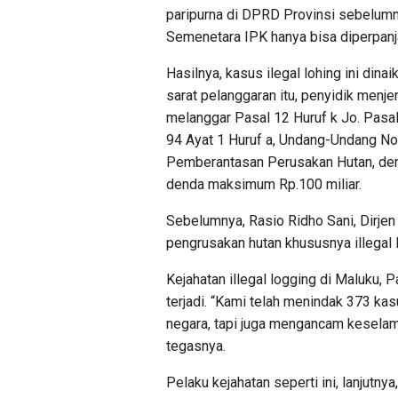
paripurna di DPRD Provinsi sebelumn
Semenetara IPK hanya bisa diperpanja
Hasilnya, kasus ilegal lohing ini din
sarat pelanggaran itu, penyidik men
melanggar Pasal 12 Huruf k Jo. Pasal
94 Ayat 1 Huruf a, Undang-Undang N
Pemberantasan Perusakan Hutan, den
denda maksimum Rp.100 miliar.
Sebelumnya, Rasio Ridho Sani, Dir
pengrusakan hutan khususnya illegal 
Kejahatan illegal logging di Maluku,
terjadi. “Kami telah menindak 373 kasu
negara, tapi juga mengancam kesela
tegasnya.
Pelaku kejahatan seperti ini, lanjutn