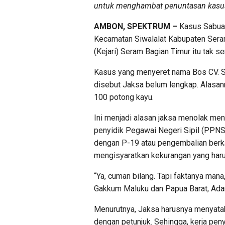
untuk menghambat penuntasan kasus
AMBON, SPEKTRUM –
Kasus Sabuai 
Kecamatan Siwalalat Kabupaten Sera
(Kejari) Seram Bagian Timur itu tak s
Kasus yang menyeret nama Bos CV. S
disebut Jaksa belum lengkap. Alasanny
100 potong kayu.
Ini menjadi alasan jaksa menolak me
penyidik Pegawai Negeri Sipil (PPNS
dengan P-19 atau pengembalian berka
mengisyaratkan kekurangan yang harus
“Ya, cuman bilang. Tapi faktanya mana
Gakkum Maluku dan Papua Barat, Ad
Menurutnya, Jaksa harusnya menyatak
dengan petunjuk. Sehingga, kerja peny