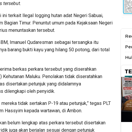
 tersebut.
ini terkait llegal logging hutan adat Negeri Sabuai,
m Bagian Timur. Penuntut umum pada Kejaksaan Negeri
erius menuntaskan tersebut.
Re
BM, Imanuel Qudaresman sebagai tersangka itu
Pe
a barang bukti kayu yang hilang 50 potong, dari total
Hu
nerima berkas perkara tersebut yang diserahkan
T
) Kehutanan Maluku. Penolakan tidak diseratahkan
s disertakan petunjuk yang didalamnya
 dilengkapi oleh penyidik.
, mereka tidak sertakan P-19 atau petunjuk,” tegas PLT
am Hassyim kepada wartawan, di Ambon.
an belum lengkap atas perkara tersebut disertakan
idik juga akan berjalan sesuai dengan petunjuk