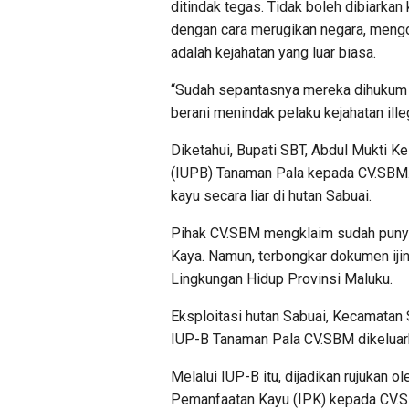
ditindak tegas. Tidak boleh dibiarkan 
dengan cara merugikan negara, meng
adalah kejahatan yang luar biasa.
“Sudah sepantasnya mereka dihukum s
berani menindak pelaku kejahatan illeg
Diketahui, Bupati SBT, Abdul Mukti K
(IUPB) Tanaman Pala kepada CV.SBM. 
kayu secara liar di hutan Sabuai.
Pihak CV.SBM mengklaim sudah punya 
Kaya. Namun, terbongkar dokumen ijin
Lingkungan Hidup Provinsi Maluku.
Eksploitasi hutan Sabuai, Kecamatan 
IUP-B Tanaman Pala CV.SBM dikeluark
Melalui IUP-B itu, dijadikan rujukan o
Pemanfaatan Kayu (IPK) kepada CV.SB