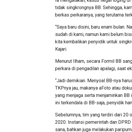
Ia mengatakan, kasus ilegal loging di 
tidak singkrongnya BB. Sehingga, ka
berkas perkaranya, yang terutama terk
“Saya baru disini, baru enam bulan. Na
sudah di kami, namun kami belum bis
kita kembalikan penyidik untuk singk
Kajari.
Menurut Ilham, secara Formil BB sang
perkara di pengadilan apalagi, saat e
“Jadi demikian. Menyoal BB-nya harus
TKPnya jau, makanya aFoto atau doku
yang menjaga serta menjaminkan BB i
ini terkendala di BB-saja, penyidik har
Sebelumnya, tim yang terdiri dari 20
2020. Instansi pemerintah dan DPRD 
sana, bahkan juga melakukan paripurna.