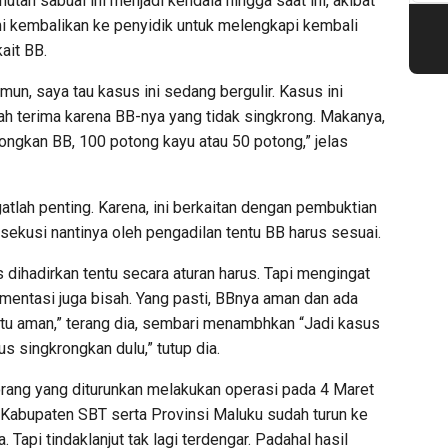
hutan sabuai ini menjadi kendala hingga saat ini, akibat
mi kembalikan ke penyidik untuk melengkapi kembali
ait BB.
mun, saya tau kasus ini sedang bergulir. Kasus ini
ah terima karena BB-nya yang tidak singkrong. Makanya,
rongkan BB, 100 potong kayu atau 50 potong,” jelas
atlah penting. Karena, ini berkaitan dengan pembuktian
ksekusi nantinya oleh pengadilan tentu BB harus sesuai.
 dihadirkan tentu secara aturan harus. Tapi mengingat
mentasi juga bisah. Yang pasti, BBnya aman dan ada
tu aman,” terang dia, sembari menambhkan “Jadi kasus
us singkrongkan dulu,” tutup dia.
 orang yang diturunkan melakukan operasi pada 4 Maret
Kabupaten SBT serta Provinsi Maluku sudah turun ke
 Tapi tindaklanjut tak lagi terdengar. Padahal hasil