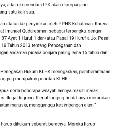
ya, ada rekomendasi IPK akan diperpanjang.
ng satu kali saja.
aikan status ke penyidikan oleh PPNS Kehutanan. Karena
jerat Imanuel Qudaresman sebagai tersangka, dengan
 87 Ayat 1 Huruf 1 dan/atau Pasal 19 Huruf a Jo. Pasal
o 18 Tahun 2013 tentang Pencegahan dan
gan ancaman pidana penjara paling lama 15 tahun dan
jen Penegakan Hukum KLHK menegaskan, pemberantasan
logging merupakan prioritas KLHK.
 Papua serta beberapa wilayah lainnya masih marak
s illegal logging. Illegal logging tidak hanya merugikan
matan manusia, mengganggu kesimbangan alam,”
ya, harus dihukum seberat-beratnya. Mereka harus