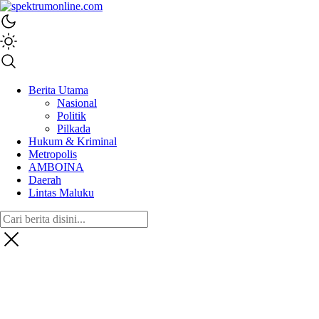
spektrumonline.com
Berita Utama
Nasional
Politik
Pilkada
Hukum & Kriminal
Metropolis
AMBOINA
Daerah
Lintas Maluku