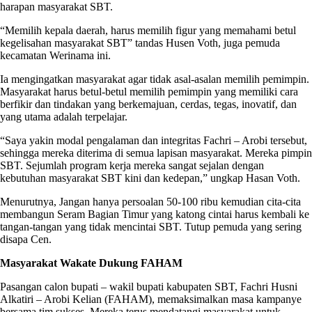
harapan masyarakat SBT.
“Memilih kepala daerah, harus memilih figur yang memahami betul
kegelisahan masyarakat SBT” tandas Husen Voth, juga pemuda
kecamatan Werinama ini.
Ia mengingatkan masyarakat agar tidak asal-asalan memilih pemimpin.
Masyarakat harus betul-betul memilih pemimpin yang memiliki cara
berfikir dan tindakan yang berkemajuan, cerdas, tegas, inovatif, dan
yang utama adalah terpelajar.
“Saya yakin modal pengalaman dan integritas Fachri – Arobi tersebut,
sehingga mereka diterima di semua lapisan masyarakat. Mereka pimpin
SBT. Sejumlah program kerja mereka sangat sejalan dengan
kebutuhan masyarakat SBT kini dan kedepan,” ungkap Hasan Voth.
Menurutnya, Jangan hanya persoalan 50-100 ribu kemudian cita-cita
membangun Seram Bagian Timur yang katong cintai harus kembali ke
tangan-tangan yang tidak mencintai SBT. Tutup pemuda yang sering
disapa Cen.
Masyarakat Wakate Dukung FAHAM
Pasangan calon bupati – wakil bupati kabupaten SBT, Fachri Husni
Alkatiri – Arobi Kelian (FAHAM), memaksimalkan masa kampanye
bersama tim sukses. Mereka terus mendatangi masyarakat untuk