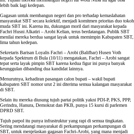
lebih baik lagi kedepan.
Gagasan untuk membangun negeri dan pro terhadap kemaslahatan
masyarakat SBT secara kolektif, menjadi komitmen prioritas duo tokoh
muda SBT ini. Karena itu, dukungan moril dari masyarakat kepada
Fachri Husni Alkatiri – Arobi Kelian, terus berdatangan. Publik SBT
menilai mereka berdua sangat layak untuk memimpin Kabupaten SBT,
lima tahun kedepan.
Sekretaris Barisan Loyalis Fachri – Arobi (Balifhar) Husen Voth
kepada Spektrum di Bula (10/11) mengatakan, Fachri – Arobi sangat
tepat serta layak pimpin SBT karena kedua figur ini punya banyak
keunggulan dibanding dua kandidat lainnya.
Menurutnya, kehadiran pasangan calon bupati – wakil bupati
kabupaten SBT nomor urut 2 ini diterima semua kalangan masyarakat
di SBT.
Selain itu mereka diusung tujuh partai politik yakni PDI-P, PKS, PPP,
Gerindra, Hanura, Demokrat dan PKB, punya 15 kursi di parlemen
DPRD SBT.
Tujuh parpol itu punya infrastruktur yang rapi di semua tingkatan.
Sering mendatangi masyarakat di perkampungan perkampungan di
SBT, untuk menjelaskan gagasan Fachri-Arobi, yang mana menjadi