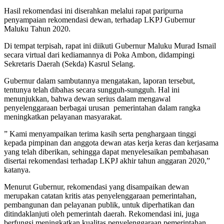
Hasil rekomendasi ini diserahkan melalui rapat paripurna
penyampaian rekomendasi dewan, terhadap LKPJ Gubernur
Maluku Tahun 2020.
Di tempat terpisah, rapat ini diikuti Gubernur Maluku Murad Ismail
secara virtual dari kediamannya di Poka Ambon, didampingi
Sekretaris Daerah (Sekda) Kasrul Selang.
Gubernur dalam sambutannya mengatakan, laporan tersebut,
tentunya telah dibahas secara sungguh-sungguh. Hal ini
menunjukkan, bahwa dewan serius dalam mengawal
penyelenggaraan berbagai urusan pemerintahan dalam rangka
meningkatkan pelayanan masyarakat.
” Kami menyampaikan terima kasih serta penghargaan tinggi
kepada pimpinan dan anggota dewan atas kerja keras dan kerjasama
yang telah diberikan, sehingga dapat menyelesaikan pembahasan
disertai rekomendasi terhadap LKPJ akhir tahun anggaran 2020,”
katanya.
Menurut Gubernur, rekomendasi yang disampaikan dewan
merupakan catatan kritis atas penyelenggaraan pemerintahan,
pembangunan dan pelayanan publik, untuk diperhatikan dan
ditindaklanjuti oleh pemerintah daerah. Rekomendasi ini, juga
berfungsi meningkatkan kualitas penyelenggaraan pemerintahan