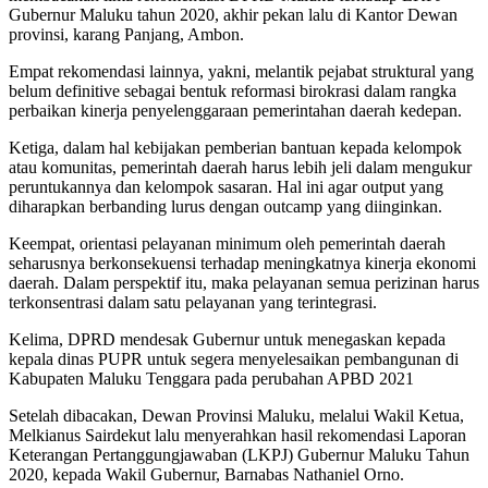
Gubernur Maluku tahun 2020, akhir pekan lalu di Kantor Dewan
provinsi, karang Panjang, Ambon.
Empat rekomendasi lainnya, yakni, melantik pejabat struktural yang
belum definitive sebagai bentuk reformasi birokrasi dalam rangka
perbaikan kinerja penyelenggaraan pemerintahan daerah kedepan.
Ketiga, dalam hal kebijakan pemberian bantuan kepada kelompok
atau komunitas, pemerintah daerah harus lebih jeli dalam mengukur
peruntukannya dan kelompok sasaran. Hal ini agar output yang
diharapkan berbanding lurus dengan outcamp yang diinginkan.
Keempat, orientasi pelayanan minimum oleh pemerintah daerah
seharusnya berkonsekuensi terhadap meningkatnya kinerja ekonomi
daerah. Dalam perspektif itu, maka pelayanan semua perizinan harus
terkonsentrasi dalam satu pelayanan yang terintegrasi.
Kelima, DPRD mendesak Gubernur untuk menegaskan kepada
kepala dinas PUPR untuk segera menyelesaikan pembangunan di
Kabupaten Maluku Tenggara pada perubahan APBD 2021
Setelah dibacakan, Dewan Provinsi Maluku, melalui Wakil Ketua,
Melkianus Sairdekut lalu menyerahkan hasil rekomendasi Laporan
Keterangan Pertanggungjawaban (LKPJ) Gubernur Maluku Tahun
2020, kepada Wakil Gubernur, Barnabas Nathaniel Orno.