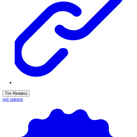
Tim Redaksi
red spktrm