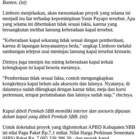
Banten. (ist)
Limboro menjelaskan, akan menuntaskan proyek yang selama ini
menjadi isu liar terhadap kepemimpinan Yasin Payapo tersebut. Apa
yang selama ini diberitakan tidak sesuai fakta, karena yang
bersangkutan melihat lansung keberadaan kapal tersebut.
“Keberadaan kapal sekarang tidak sesuai dengan pemberitaan,
karena di lapangan kenyataannya beda,” ungkap Limboro melalui
sambungan telepon usai meninjau lansung kapal tersebut kemarin.
Dirinya juga menipis isu miring keberadaan kapal terkait
kelengkapan isi kapal beserta mesinnya.
“Pemberitaan tidak sesuai fakta, contoh mengungkapkan
kongkritnya kapal belum ada aksesoris dan lainnya. Nyatanya, di
dalamnya sudah dilengkapi dengan kamar tidur, meja dan kursi
pertemuan, tempat peristirahatan dan lainnya sudah siap,” rincinya.
Kapal dibeli Pemkab SBB memiliki interior dan asesoris dipasan
dalam kapal yang dibeli Pemkab SBB. (ist)
Untuk doketahui proyek yang diglontorkan APBD Kabupaten SBB
ini nilai Pagu Paket Rp.7,1 miliar. Nilai Harga Perkiraan Sementara
(HPS) Paket Rp. 7.095.339.386,30,- dan proyek kapal