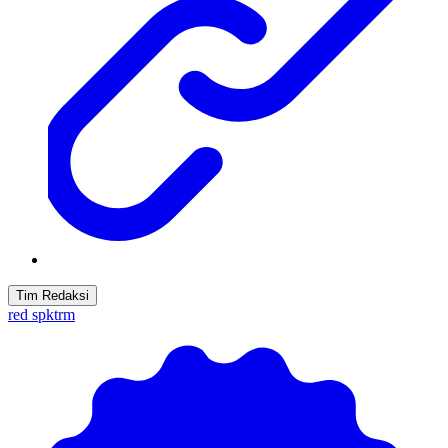
Tim Redaksi
red spktrm