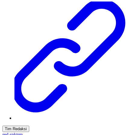
Tim Redaksi
red spktrm