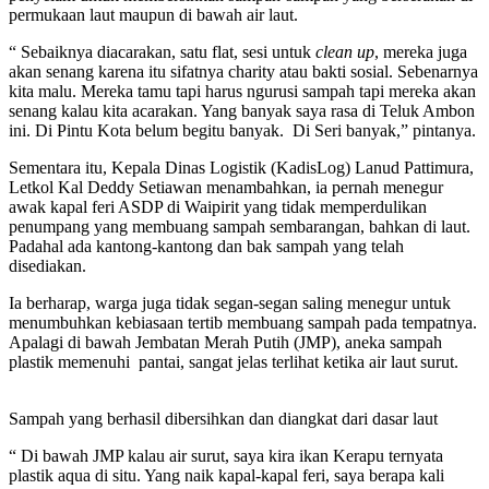
permukaan laut maupun di bawah air laut.
“ Sebaiknya diacarakan, satu flat, sesi untuk
clean up
, mereka juga
akan senang karena itu sifatnya charity atau bakti sosial. Sebenarnya
kita malu. Mereka tamu tapi harus ngurusi sampah tapi mereka akan
senang kalau kita acarakan. Yang banyak saya rasa di Teluk Ambon
ini. Di Pintu Kota belum begitu banyak. Di Seri banyak,” pintanya.
Sementara itu, Kepala Dinas Logistik (KadisLog) Lanud Pattimura,
Letkol Kal Deddy Setiawan menambahkan, ia pernah menegur
awak kapal feri ASDP di Waipirit yang tidak memperdulikan
penumpang yang membuang sampah sembarangan, bahkan di laut.
Padahal ada kantong-kantong dan bak sampah yang telah
disediakan.
Ia berharap, warga juga tidak segan-segan saling menegur untuk
menumbuhkan kebiasaan tertib membuang sampah pada tempatnya.
Apalagi di bawah Jembatan Merah Putih (JMP), aneka sampah
plastik memenuhi pantai, sangat jelas terlihat ketika air laut surut.
Sampah yang berhasil dibersihkan dan diangkat dari dasar laut
“ Di bawah JMP kalau air surut, saya kira ikan Kerapu ternyata
plastik aqua di situ. Yang naik kapal-kapal feri, saya berapa kali