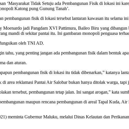
lisan ‘Masyarakat Tidak Setuju ada Pembangunan Fisik di lokasi ini ka
Monopoli Katong pung Gunung Tanah’.
pembangunan fisik di lokasi tersebut lantaran kawasan itu selama ini 
nny Moenardo jadi Pangdam XVI Pattimura, Baileo Biru yang dibangun b
ng mandi di sekitar pantai itu. Ini gambaran monopoli penguasa terhada
ihfungsikan oleh TNI AD.
in tahu, yang penting jangan ada pembangunan fisik dalam bentuk apap
rma dan aturan.
papun pembangunan fisik di lokasi itu tidak dibenarkan,” katanya lant
di area reklamasi Pantai Air Salobar bukan hanya ditolak warga, tapi
akan tersebut, pembangunan tetap jalan. Ini sangat arogan,” kata sum
ngunan maupun rencana pembangunan di areal Tapal Kuda, Air S
) meminta Gubernur Maluku, melalui Dinas Kelautan dan Perikanan P