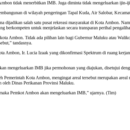
mbon tidak menerbitkan IMB. Juga diminta tidak mengeluarkan ijin-iji
angunan di wilayah pengeringan Tapal Kuda, Air Salobar, Kecamata
a dijadikan salah satu pusat rekreasi masyarakat di Kota Ambon. Namu
ang berkompeten untuk menjelaskan secara transparan perihal pengaliha
kota Ambon. Tidak ada pilihan lain bagi Gubernur Maluku atau Walik
ebut,” tandasnya.
ota Ambon, Ir. Lucia Izaak yang dikonfirmasi Spektrum di ruang ker
an mengeluarkan IMB jika permohonan yang diajukan, disetujui dengan 
eh Pemerintah Kota Ambon, mengingat areal tersebut merupakan areal 
n oleh Dinas Perikanan Provinsi Maluku.
s, maka Pemkot Ambon akan mengeluarkan IMB,” ujarnya. (Tim)