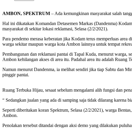
AMBON, SPEKTRUM
– Ada kemungkinan masyarakat salah tangg
Hal ini dikatakan Komandan Detasemen Markas (Dandenma) Kodam XVI
masyarakat di sekitar lokasi reklamasi, Selasa (2/2/2021).
Para pendemo merasa keberatan jika Kodam terus memperluas area di 
warga sekitar maupun warga kota Ambon lainnya untuk tempat rekreas
Pembangunan dan reklamasi pantai di Tapal Kuda, menurut warga, s
Ambon kehilangan akses di area itu. Padahal area itu adalah Ruang T
Namun menurut Dandenma, ia melihat sendiri jika tiap Sabtu dan M
pinggir pantai.
Ruang Terbuka Hijau, sesaat sebelum mengalami alih fungsi dan pen
“ Sedangkan jualan yang ada di samping saja tidak dilarang karena bi
Seperti diberitakan koran Spektrum, Selasa (2/2/2021), warga Benta
Ambon.
Penolakan tersebut ditandai dengan aksi demo yang dilakukan puluh