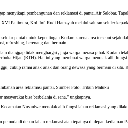
ap menyikapi pembangunan dan reklamasi di pantai Air Salobar, Tap
 Pattimura, Kol. Inf. Rudi Hamsyah melalui saluran seluler kepada 
sekitar pantai untuk kepentingan Kodam karena area tersebut sejak da
i, refreshing, berenang dan bermain.
elain dianggap tidak menghargai , juga warga merasa pihak Kodam tel
erbuka Hijau (RTH). Hal ini yang membuat warga menolak alih fungsi l
inggu, cukup ramai anak-anak dan orang dewasa yang bermain di situ
ambahan area reklamasi pantai. Sumber Foto: Tribun Maluku
ar masyarakat bisa berbelanja di sana,” ungkapnya.
s, Kecamatan Nusaniwe menolak alih fungsi lahan reklamasi yang dila
an pemuda di depan lahan reklamasi atau tepatnya di depan kediaman 