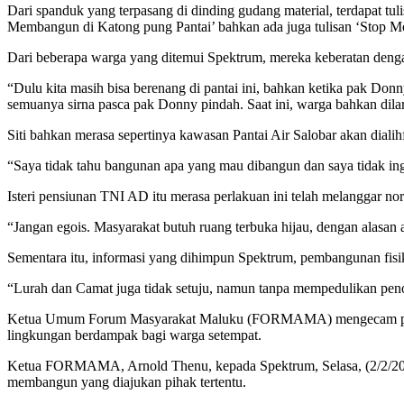
Dari spanduk yang terpasang di dinding gudang material, terdapat tu
Membangun di Katong pung Pantai’ bahkan ada juga tulisan ‘Stop 
Dari beberapa warga yang ditemui Spektrum, mereka keberatan dengan 
“Dulu kita masih bisa berenang di pantai ini, bahkan ketika pak Do
semuanya sirna pasca pak Donny pindah. Saat ini, warga bahkan dilara
Siti bahkan merasa sepertinya kawasan Pantai Air Salobar akan dial
“Saya tidak tahu bangunan apa yang mau dibangun dan saya tidak ing
Isteri pensiunan TNI AD itu merasa perlakuan ini telah melanggar no
“Jangan egois. Masyarakat butuh ruang terbuka hijau, dengan alasan a
Sementara itu, informasi yang dihimpun Spektrum, pembangunan fisik 
“Lurah dan Camat juga tidak setuju, namun tanpa mempedulikan penol
Ketua Umum Forum Masyarakat Maluku (FORMAMA) mengecam pemba
lingkungan berdampak bagi warga setempat.
Ketua FORMAMA, Arnold Thenu, kepada Spektrum, Selasa, (2/2/2021
membangun yang diajukan pihak tertentu.