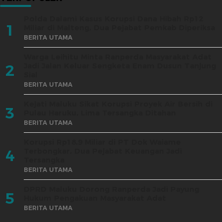
Polda Dalami Kasus Korupsi Dana Hibah Rp12
1
Miliar di Malteng, Dua Pejabat Pemkab Diperiksa
BERITA UTAMA
Warga Leihitu Minta Ranperda Masyarakat Adat
Jadi Jalan Keluar Sengketa Enam Dusun Tanjung
2
Sial
BERITA UTAMA
Kejati Maluku Sikat Korupsi Proyek Air Bersih di
3
Pulau Haruku, Lima Tersangka Ditahan
BERITA UTAMA
Korupsi Rp18,9 Miliar di PT Dok Waiame
Terbongkar, Dua Pejabat Keuangan Jadi
4
Tersangka
BERITA UTAMA
DPRD Maluku Dorong Ranperda Jadi Payung
5
Hukum Pengakuan Masyarakat Adat
BERITA UTAMA