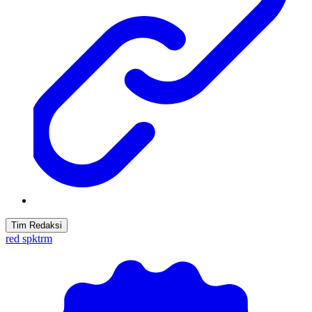
Tim Redaksi
red spktrm