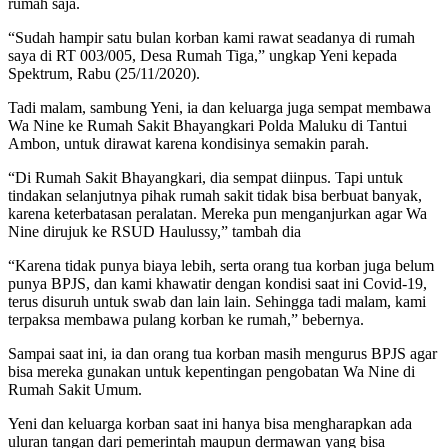
rumah saja.
“Sudah hampir satu bulan korban kami rawat seadanya di rumah
saya di RT 003/005, Desa Rumah Tiga,” ungkap Yeni kepada
Spektrum, Rabu (25/11/2020).
Tadi malam, sambung Yeni, ia dan keluarga juga sempat membawa
Wa Nine ke Rumah Sakit Bhayangkari Polda Maluku di Tantui
Ambon, untuk dirawat karena kondisinya semakin parah.
“Di Rumah Sakit Bhayangkari, dia sempat diinpus. Tapi untuk
tindakan selanjutnya pihak rumah sakit tidak bisa berbuat banyak,
karena keterbatasan peralatan. Mereka pun menganjurkan agar Wa
Nine dirujuk ke RSUD Haulussy,” tambah dia
“Karena tidak punya biaya lebih, serta orang tua korban juga belum
punya BPJS, dan kami khawatir dengan kondisi saat ini Covid-19,
terus disuruh untuk swab dan lain lain. Sehingga tadi malam, kami
terpaksa membawa pulang korban ke rumah,” bebernya.
Sampai saat ini, ia dan orang tua korban masih mengurus BPJS agar
bisa mereka gunakan untuk kepentingan pengobatan Wa Nine di
Rumah Sakit Umum.
Yeni dan keluarga korban saat ini hanya bisa mengharapkan ada
uluran tangan dari pemerintah maupun dermawan yang bisa