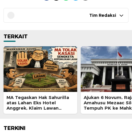
Tim Redaksi
TERKAIT
MA Tegaskan Hak Sahurilla
Ajukan 6 Novum, Raj
atas Lahan Eks Hotel
Amahusu Mezaac Si
Anggrek, Klaim Lawan
Tempuh PK ke Mah
Terpatahkan hingga Kasasi
Agung
TERKINI