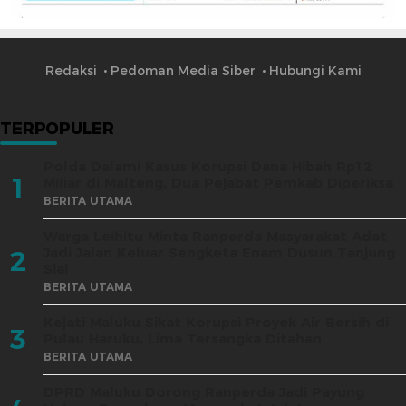
Redaksi
Pedoman Media Siber
Hubungi Kami
TERPOPULER
Polda Dalami Kasus Korupsi Dana Hibah Rp12
1
Miliar di Malteng, Dua Pejabat Pemkab Diperiksa
BERITA UTAMA
Warga Leihitu Minta Ranperda Masyarakat Adat
Jadi Jalan Keluar Sengketa Enam Dusun Tanjung
2
Sial
BERITA UTAMA
Kejati Maluku Sikat Korupsi Proyek Air Bersih di
3
Pulau Haruku, Lima Tersangka Ditahan
BERITA UTAMA
DPRD Maluku Dorong Ranperda Jadi Payung