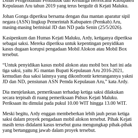
Dinas Pengendalian Penduduk dan Keluarga Berencana Kabupaten
Kepulauan Aru tahun 2019 yang terus bergulir di Kejati Maluku.
Johan Gonga diperiksa bersama dengan dua mantan aparatur sipil
negara (ASN) lingkup Pemerintah Kabupaten (Pemkab) Aru,
masing-masing berinisial JD dan ND pada Senin (25/5/2026).
Kasipenkum dan Humas Kejati Maluku, Ardy, ketiganya diperiksa
sebagai saksi. Mereka diperiksa untuk kepentingan penyidikan
kasus dugaan korupsi pengadaan Mobil Alokon atau Mobil Box
tersebut.
“Untuk penyidikan kasus mobil alokon atau mobil box hari ini ada
tiga saksi, yaitu JG mantan Bupati Kepulauan Aru 2016-2021,
kemudian dua saksi lainnya yang dikonfrontir keterangannya yakni
JD dan ND, pensiunan ASN Pemda Kepulauan Aru,” kata Ardy.
Dia menjelaskan, pemeriksaan terhadap ketiga saksi dilakukan
secara terpisah di ruang pemeriksaan Pidsus Kejati Maluku.
Periksaan itu dimulai pada pukul 10.00 WIT hingga 13.00 WIT.
Meski begitu, Ardy enggan membeberkan lebih jauh peran ketiga
saksi dalam proyek pengadaan mobil alokon tersebut. Pihak Kejati
masih terus didalami kasus tersebut guna mengungkap pihak-pihak
yang bertanggung jawab dalam proyek tersebut.