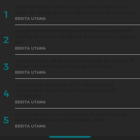
Polda Dalami Kasus Korupsi Dana Hibah Rp12
1
Miliar di Malteng, Dua Pejabat Pemkab Diperiksa
BERITA UTAMA
Warga Leihitu Minta Ranperda Masyarakat Adat
Jadi Jalan Keluar Sengketa Enam Dusun Tanjung
2
Sial
BERITA UTAMA
Kejati Maluku Sikat Korupsi Proyek Air Bersih di
3
Pulau Haruku, Lima Tersangka Ditahan
BERITA UTAMA
Korupsi Rp18,9 Miliar di PT Dok Waiame
Terbongkar, Dua Pejabat Keuangan Jadi
4
Tersangka
BERITA UTAMA
DPRD Maluku Dorong Ranperda Jadi Payung
5
Hukum Pengakuan Masyarakat Adat
BERITA UTAMA