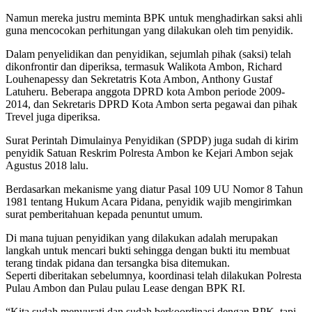
Namun mereka justru meminta BPK untuk menghadirkan saksi ahli
guna mencocokan perhitungan yang dilakukan oleh tim penyidik.
Dalam penyelidikan dan penyidikan, sejumlah pihak (saksi) telah
dikonfrontir dan diperiksa, termasuk Walikota Ambon, Richard
Louhenapessy dan Sekretatris Kota Ambon, Anthony Gustaf
Latuheru. Beberapa anggota DPRD kota Ambon periode 2009-
2014, dan Sekretaris DPRD Kota Ambon serta pegawai dan pihak
Trevel juga diperiksa.
Surat Perintah Dimulainya Penyidikan (SPDP) juga sudah di kirim
penyidik Satuan Reskrim Polresta Ambon ke Kejari Ambon sejak
Agustus 2018 lalu.
Berdasarkan mekanisme yang diatur Pasal 109 UU Nomor 8 Tahun
1981 tentang Hukum Acara Pidana, penyidik wajib mengirimkan
surat pemberitahuan kepada penuntut umum.
Di mana tujuan penyidikan yang dilakukan adalah merupakan
langkah untuk mencari bukti sehingga dengan bukti itu membuat
terang tindak pidana dan tersangka bisa ditemukan.
Seperti diberitakan sebelumnya, koordinasi telah dilakukan Polresta
Pulau Ambon dan Pulau pulau Lease dengan BPK RI.
“Kita sudah menyurati dan sudah berkoordinasi dengan BPK, tapi