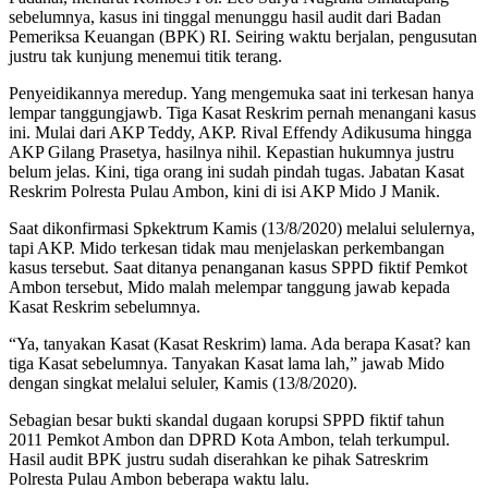
sebelumnya, kasus ini tinggal menunggu hasil audit dari Badan
Pemeriksa Keuangan (BPK) RI. Seiring waktu berjalan, pengusutan
justru tak kunjung menemui titik terang.
Penyeidikannya meredup. Yang mengemuka saat ini terkesan hanya
lempar tanggungjawb. Tiga Kasat Reskrim pernah menangani kasus
ini. Mulai dari AKP Teddy, AKP. Rival Effendy Adikusuma hingga
AKP Gilang Prasetya, hasilnya nihil. Kepastian hukumnya justru
belum jelas. Kini, tiga orang ini sudah pindah tugas. Jabatan Kasat
Reskrim Polresta Pulau Ambon, kini di isi AKP Mido J Manik.
Saat dikonfirmasi Spkektrum Kamis (13/8/2020) melalui selulernya,
tapi AKP. Mido terkesan tidak mau menjelaskan perkembangan
kasus tersebut. Saat ditanya penanganan kasus SPPD fiktif Pemkot
Ambon tersebut, Mido malah melempar tanggung jawab kepada
Kasat Reskrim sebelumnya.
“Ya, tanyakan Kasat (Kasat Reskrim) lama. Ada berapa Kasat? kan
tiga Kasat sebelumnya. Tanyakan Kasat lama lah,” jawab Mido
dengan singkat melalui seluler, Kamis (13/8/2020).
Sebagian besar bukti skandal dugaan korupsi SPPD fiktif tahun
2011 Pemkot Ambon dan DPRD Kota Ambon, telah terkumpul.
Hasil audit BPK justru sudah diserahkan ke pihak Satreskrim
Polresta Pulau Ambon beberapa waktu lalu.