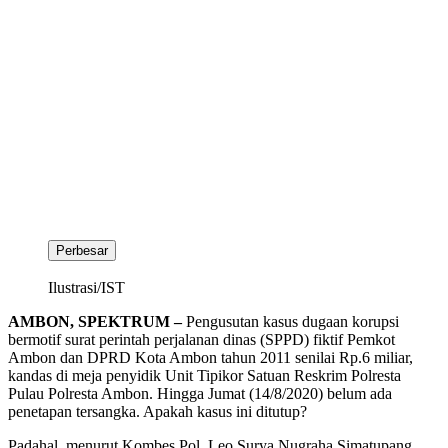
Perbesar
Ilustrasi/IST
AMBON, SPEKTRUM –
Pengusutan kasus dugaan korupsi
bermotif surat perintah perjalanan dinas (SPPD) fiktif Pemkot
Ambon dan DPRD Kota Ambon tahun 2011 senilai Rp.6 miliar,
kandas di meja penyidik Unit Tipikor Satuan Reskrim Polresta
Pulau Polresta Ambon. Hingga Jumat (14/8/2020) belum ada
penetapan tersangka. Apakah kasus ini ditutup?
Padahal, menurut Kombes Pol. Leo Surya Nugraha Simatupang