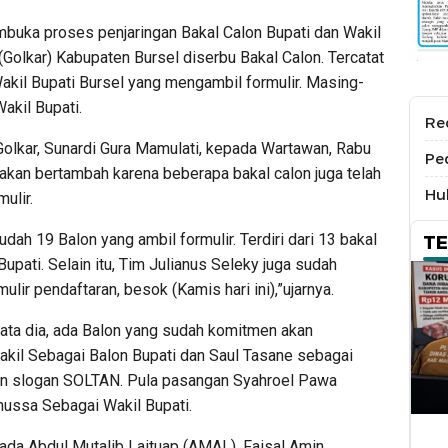
mbuka proses penjaringan Bakal Calon Bupati dan Wakil
(Golkar) Kabupaten Bursel diserbu Bakal Calon. Tercatat
Wakil Bupati Bursel yang mengambil formulir. Masing-
akil Bupati.
Re
Golkar, Sunardi Gura Mamulati, kepada Wartawan, Rabu
Pe
akan bertambah karena beberapa bakal calon juga telah
Hu
ulir.
dah 19 Balon yang ambil formulir. Terdiri dari 13 bakal
T
Bupati. Selain itu, Tim Julianus Seleky juga sudah
ir pendaftaran, besok (Kamis hari ini),”ujarnya.
kata dia, ada Balon yang sudah komitmen akan
akil Sebagai Balon Bupati dan Saul Tasane sebagai
gan slogan SOLTAN. Pula pasangan Syahroel Pawa
nussa Sebagai Wakil Bupati.
 ada Abdul Mutalib Laituap (AMAL), Faisal Amin