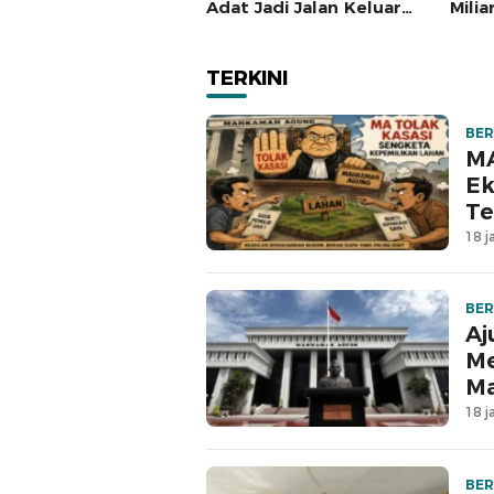
Adat Jadi Jalan Keluar
Milia
Sengketa Enam Dusun
Peja
Tanjung Sial
Dipe
TERKINI
BER
MA
Ek
Te
18 j
BER
Aj
Me
M
18 j
BER