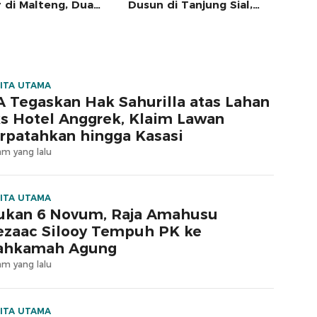
r di Malteng, Dua
Dusun di Tanjung Sial,
bat Pemkab
Masyarakat Jangan Terus
riksa
Jadi Korban
ITA UTAMA
 Tegaskan Hak Sahurilla atas Lahan
s Hotel Anggrek, Klaim Lawan
rpatahkan hingga Kasasi
am yang lalu
ITA UTAMA
ukan 6 Novum, Raja Amahusu
zaac Silooy Tempuh PK ke
ahkamah Agung
am yang lalu
ITA UTAMA