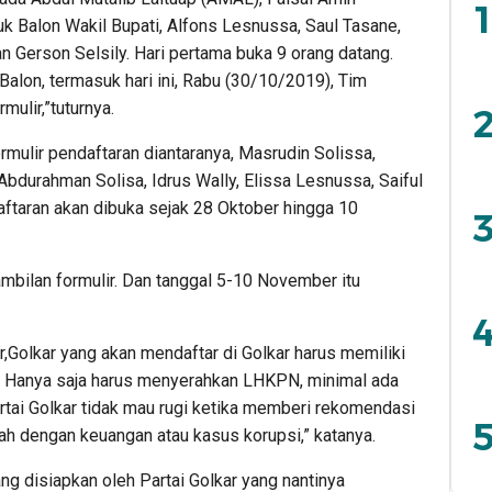
1
k Balon Wakil Bupati, Alfons Lesnussa, Saul Tasane,
an Gerson Selsily. Hari pertama buka 9 orang datang.
alon, termasuk hari ini, Rabu (30/10/2019), Tim
ulir,”tuturnya.
2
rmulir pendaftaran diantaranya, Masrudin Solissa,
, Abdurahman Solisa, Idrus Wally, Elissa Lesnussa, Saiful
taran akan dibuka sejak 28 Oktober hingga 10
3
bilan formulir. Dan tanggal 5-10 November itu
4
,Golkar yang akan mendaftar di Golkar harus memiliki
s. Hanya saja harus menyerahkan LHKPN, minimal ada
artai Golkar tidak mau rugi ketika memberi rekomendasi
5
ah dengan keuangan atau kasus korupsi,” katanya.
ang disiapkan oleh Partai Golkar yang nantinya