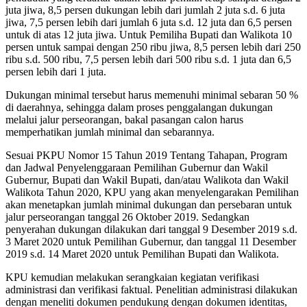
juta jiwa, 8,5 persen dukungan lebih dari jumlah 2 juta s.d. 6 juta
jiwa, 7,5 persen lebih dari jumlah 6 juta s.d. 12 juta dan 6,5 persen
untuk di atas 12 juta jiwa. Untuk Pemiliha Bupati dan Walikota 10
persen untuk sampai dengan 250 ribu jiwa, 8,5 persen lebih dari 250
ribu s.d. 500 ribu, 7,5 persen lebih dari 500 ribu s.d. 1 juta dan 6,5
persen lebih dari 1 juta.
Dukungan minimal tersebut harus memenuhi minimal sebaran 50 %
di daerahnya, sehingga dalam proses penggalangan dukungan
melalui jalur perseorangan, bakal pasangan calon harus
memperhatikan jumlah minimal dan sebarannya.
Sesuai PKPU Nomor 15 Tahun 2019 Tentang Tahapan, Program
dan Jadwal Penyelenggaraan Pemilihan Gubernur dan Wakil
Gubernur, Bupati dan Wakil Bupati, dan/atau Walikota dan Wakil
Walikota Tahun 2020, KPU yang akan menyelengarakan Pemilihan
akan menetapkan jumlah minimal dukungan dan persebaran untuk
jalur perseorangan tanggal 26 Oktober 2019. Sedangkan
penyerahan dukungan dilakukan dari tanggal 9 Desember 2019 s.d.
3 Maret 2020 untuk Pemilihan Gubernur, dan tanggal 11 Desember
2019 s.d. 14 Maret 2020 untuk Pemilihan Bupati dan Walikota.
KPU kemudian melakukan serangkaian kegiatan verifikasi
administrasi dan verifikasi faktual. Penelitian administrasi dilakukan
dengan meneliti dokumen pendukung dengan dokumen identitas,