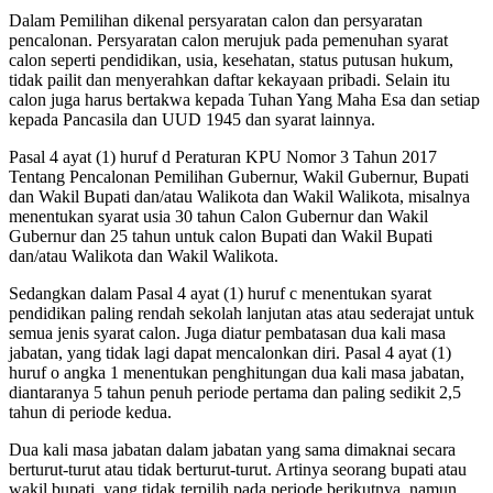
Dalam Pemilihan dikenal persyaratan calon dan persyaratan
pencalonan. Persyaratan calon merujuk pada pemenuhan syarat
calon seperti pendidikan, usia, kesehatan, status putusan hukum,
tidak pailit dan menyerahkan daftar kekayaan pribadi. Selain itu
calon juga harus bertakwa kepada Tuhan Yang Maha Esa dan setiap
kepada Pancasila dan UUD 1945 dan syarat lainnya.
Pasal 4 ayat (1) huruf d Peraturan KPU Nomor 3 Tahun 2017
Tentang Pencalonan Pemilihan Gubernur, Wakil Gubernur, Bupati
dan Wakil Bupati dan/atau Walikota dan Wakil Walikota, misalnya
menentukan syarat usia 30 tahun Calon Gubernur dan Wakil
Gubernur dan 25 tahun untuk calon Bupati dan Wakil Bupati
dan/atau Walikota dan Wakil Walikota.
Sedangkan dalam Pasal 4 ayat (1) huruf c menentukan syarat
pendidikan paling rendah sekolah lanjutan atas atau sederajat untuk
semua jenis syarat calon. Juga diatur pembatasan dua kali masa
jabatan, yang tidak lagi dapat mencalonkan diri. Pasal 4 ayat (1)
huruf o angka 1 menentukan penghitungan dua kali masa jabatan,
diantaranya 5 tahun penuh periode pertama dan paling sedikit 2,5
tahun di periode kedua.
Dua kali masa jabatan dalam jabatan yang sama dimaknai secara
berturut-turut atau tidak berturut-turut. Artinya seorang bupati atau
wakil bupati, yang tidak terpilih pada periode berikutnya, namun