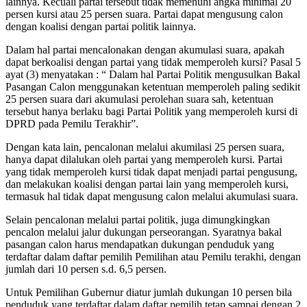
lainnya. Kecuali partai tersebut tidak memenuhi angka minimal 20
persen kursi atau 25 persen suara. Partai dapat mengusung calon
dengan koalisi dengan partai politik lainnya.
Dalam hal partai mencalonakan dengan akumulasi suara, apakah
dapat berkoalisi dengan partai yang tidak memperoleh kursi? Pasal 5
ayat (3) menyatakan : “ Dalam hal Partai Politik mengusulkan Bakal
Pasangan Calon menggunakan ketentuan memperoleh paling sedikit
25 persen suara dari akumulasi perolehan suara sah, ketentuan
tersebut hanya berlaku bagi Partai Politik yang memperoleh kursi di
DPRD pada Pemilu Terakhir”.
Dengan kata lain, pencalonan melalui akumilasi 25 persen suara,
hanya dapat dilalukan oleh partai yang memperoleh kursi. Partai
yang tidak memperoleh kursi tidak dapat menjadi partai pengusung,
dan melakukan koalisi dengan partai lain yang memperoleh kursi,
termasuk hal tidak dapat mengusung calon melalui akumulasi suara.
Selain pencalonan melalui partai politik, juga dimungkingkan
pencalon melalui jalur dukungan perseorangan. Syaratnya bakal
pasangan calon harus mendapatkan dukungan penduduk yang
terdaftar dalam daftar pemilih Pemilihan atau Pemilu terakhi, dengan
jumlah dari 10 persen s.d. 6,5 persen.
Untuk Pemilihan Gubernur diatur jumlah dukungan 10 persen bila
penduduk yang terdaftar dalam daftar pemilih tetap sampai dengan 2