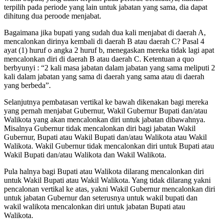
terpilih pada periode yang lain untuk jabatan yang sama, dia dapat
dihitung dua peroode menjabat.
Bagaimana jika bupati yang sudah dua kali menjabat di daerah A,
mencalonkan dirinya kembali di daerah B atau daerah C? Pasal 4
ayat (1) huruf o angka 2 huruf b, menegaskan mereka tidak lagi apat
mencalonkan diri di daerah B atau daerah C. Ketentuan a quo
berbyunyi : “2 kali masa jabatan dalam jabatan yang sama meliputi 2
kali dalam jabatan yang sama di daerah yang sama atau di daerah
yang berbeda”.
Selanjutnya pembatasan vertikal ke bawah dikenakan bagi mereka
yang pernah menjabat Gubernur, Wakil Gubernur Bupati dan/atau
Walikota yang akan mencalonkan diri untuk jabatan dibawahnya.
Misalnya Gubernur tidak mencalonkan diri bagi jabatan Wakil
Gubernur, Bupati atau Wakil Bupati dan/atau Walikota atau Wakil
Walikota. Wakil Gubernur tidak mencalonkan diri untuk Bupati atau
Wakil Bupati dan/atau Walikota dan Wakil Walikota.
Pula halnya bagi Bupati atau Walikota dilarang mencalonkan diri
untuk Wakil Bupati atau Wakil Walikota. Yang tidak dilarang yakni
pencalonan vertikal ke atas, yakni Wakil Gubernur mencalonkan diri
untuk jabatan Gubernur dan seterusnya untuk wakil bupati dan
wakil walikota mencalonkan diri untuk jabatan Bupati atau
Walikota.