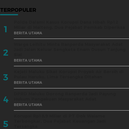
TERPOPULER
Polda Dalami Kasus Korupsi Dana Hibah Rp12
1
Miliar di Malteng, Dua Pejabat Pemkab Diperiksa
BERITA UTAMA
Warga Leihitu Minta Ranperda Masyarakat Adat
Jadi Jalan Keluar Sengketa Enam Dusun Tanjung
2
Sial
BERITA UTAMA
Kejati Maluku Sikat Korupsi Proyek Air Bersih di
3
Pulau Haruku, Lima Tersangka Ditahan
BERITA UTAMA
DPRD Maluku Dorong Ranperda Jadi Payung
4
Hukum Pengakuan Masyarakat Adat
BERITA UTAMA
Korupsi Rp18,9 Miliar di PT Dok Waiame
Terbongkar, Dua Pejabat Keuangan Jadi
5
Tersangka