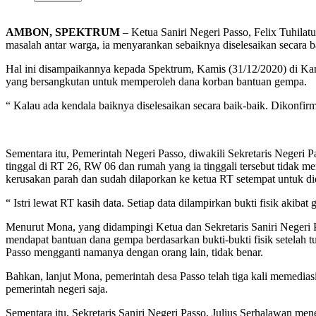
AMBON, SPEKTRUM
– Ketua Saniri Negeri Passo, Felix Tuhilat
masalah antar warga, ia menyarankan sebaiknya diselesaikan secara b
Hal ini disampaikannya kepada Spektrum, Kamis (31/12/2020) di Kan
yang bersangkutan untuk memperoleh dana korban bantuan gempa.
“ Kalau ada kendala baiknya diselesaikan secara baik-baik. Dikonfirm
Sementara itu, Pemerintah Negeri Passo, diwakili Sekretaris Neger
tinggal di RT 26, RW 06 dan rumah yang ia tinggali tersebut tidak
kerusakan parah dan sudah dilaporkan ke ketua RT setempat untuk did
“ Istri lewat RT kasih data. Setiap data dilampirkan bukti fisik aki
Menurut Mona, yang didampingi Ketua dan Sekretaris Saniri Negeri P
mendapat bantuan dana gempa berdasarkan bukti-bukti fisik setelah
Passo mengganti namanya dengan orang lain, tidak benar.
Bahkan, lanjut Mona, pemerintah desa Passo telah tiga kali memedia
pemerintah negeri saja.
Sementara itu, Sekretaris Saniri Negeri Passo, Julius Serhalawan 