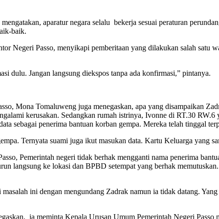
u mengatakan, aparatur negara selalu bekerja sesuai peraturan perunda
aik-baik.
tor Negeri Passo, menyikapi pemberitaan yang dilakukan salah satu wa
asi dulu. Jangan langsung diekspos tanpa ada konfirmasi,” pintanya.
i Passo, Mona Tomaluweng juga menegaskan, apa yang disampaikan Zadr
 mengalami kerusakan. Sedangkan rumah istrinya, Ivonne di RT.30 RW.
ata sebagai penerima bantuan korban gempa. Mereka telah tinggal terpi
bat gempa. Ternyata suami juga ikut masukan data. Kartu Keluarga yang 
asso, Pemerintah negeri tidak berhak mengganti nama penerima bantua
 turun langsung ke lokasi dan BPBD setempat yang berhak memutuskan
si masalah ini dengan mengundang Zadrak namun ia tidak datang. Yang 
menegaskan, ia meminta Kepala Urusan Umum Pemerintah Negeri Passo me