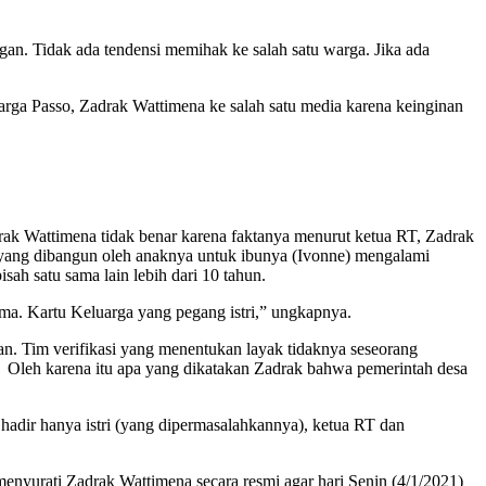
ngan. Tidak ada tendensi memihak ke salah satu warga. Jika ada
rga Passo, Zadrak Wattimena ke salah satu media karena keinginan
ak Wattimena tidak benar karena faktanya menurut ketua RT, Zadrak
6 yang dibangun oleh anaknya untuk ibunya (Ivonne) mengalami
sah satu sama lain lebih dari 10 tahun.
sama. Kartu Keluarga yang pegang istri,” ungkapnya.
n. Tim verifikasi yang menentukan layak tidaknya seseorang
. Oleh karena itu apa yang dikatakan Zadrak bahwa pemerintah desa
hadir hanya istri (yang dipermasalahkannya), ketua RT dan
nyurati Zadrak Wattimena secara resmi agar hari Senin (4/1/2021)