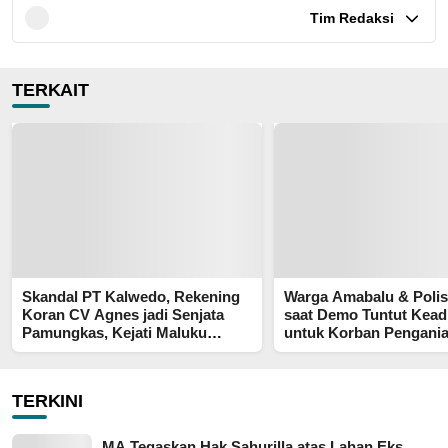
Tim Redaksi
TERKAIT
Skandal PT Kalwedo, Rekening
Warga Amabalu & Polis
Koran CV Agnes jadi Senjata
saat Demo Tuntut Kead
Pamungkas, Kejati Maluku
untuk Korban Pengani
Diduga “Masuk Angin
TERKINI
MA Tegaskan Hak Sahurilla atas Lahan Eks