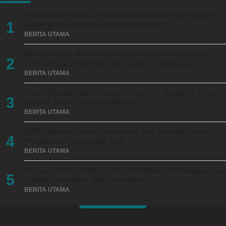
Polda Dalami Kasus Korupsi Dana Hibah Rp12 Miliar di
1
Malteng, Dua Pejabat Pemkab Diperiksa
BERITA UTAMA
Warga Leihitu Minta Ranperda Masyarakat Adat Jadi
2
Jalan Keluar Sengketa Enam Dusun Tanjung Sial
BERITA UTAMA
Kejati Maluku Sikat Korupsi Proyek Air Bersih di Pulau
3
Haruku, Lima Tersangka Ditahan
BERITA UTAMA
DPRD Maluku Dorong Ranperda Jadi Payung Hukum
4
Pengakuan Masyarakat Adat
BERITA UTAMA
Korupsi Rp18,9 Miliar di PT Dok Waiame Terbongkar, Dua
5
Pejabat Keuangan Jadi Tersangka
BERITA UTAMA