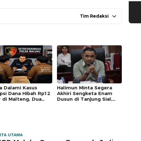
Tim Redaksi
a Dalami Kasus
Halimun Minta Segera
psi Dana Hibah Rp12
Akhiri Sengketa Enam
r di Malteng, Dua
Dusun di Tanjung Sial,
bat Pemkab
Masyarakat Jangan Terus
riksa
Jadi Korban
ITA UTAMA