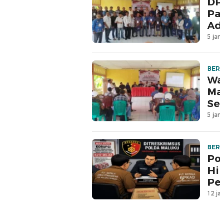
DP
Pa
Ad
5 ja
BER
Wa
Ma
Se
5 ja
BER
Po
Hi
Pe
12 j