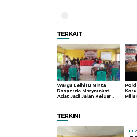
TERKAIT
Warga Leihitu Minta
Pold
Ranperda Masyarakat
Koru
Adat Jadi Jalan Keluar
Milia
Sengketa Enam Dusun
Peja
Tanjung Sial
Dipe
TERKINI
BER