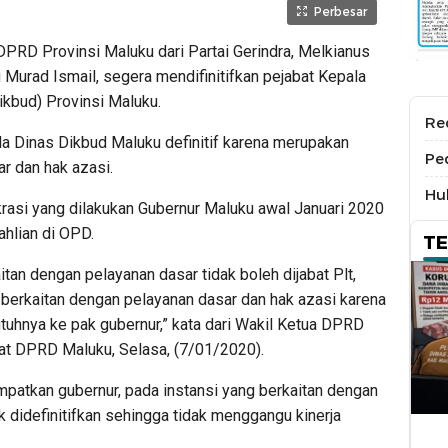
Perbesar
DPRD Provinsi Maluku dari Partai Gerindra, Melkianus
Murad Ismail, segera mendifinitifkan pejabat Kepala
kbud) Provinsi Maluku.
Re
a Dinas Dikbud Maluku definitif karena merupakan
Pe
ar dan hak azasi.
Hu
krasi yang dilakukan Gubernur Maluku awal Januari 2020
hlian di OPD.
T
tan dengan pelayanan dasar tidak boleh dijabat Plt,
 berkaitan dengan pelayanan dasar dan hak azasi karena
utuhnya ke pak gubernur,” kata dari Wakil Ketua DPRD
at DPRD Maluku, Selasa, (7/01/2020).
patkan gubernur, pada instansi yang berkaitan dengan
 didefinitifkan sehingga tidak menggangu kinerja