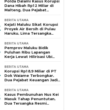
Polda Dalami Kasus Korupsi
Dana Hibah Rp12 Miliar di
Malteng, Dua Pejabat
Pemkab Diperiksa
BERITA UTAMA
Kejati Maluku Sikat Korupsi
Proyek Air Bersih di Pulau
Haruku, Lima Tersangka
Ditahan
BERITA UTAMA
Pemprov Maluku Bidik
Puluhan Ribu Lapangan
Kerja Lewat Hilirisasi Ubi
Kayu di Bursel
BERITA UTAMA
Korupsi Rp18,9 Miliar di PT
Dok Waiame Terbongkar,
Dua Pejabat Keuangan Jadi
Tersangka
BERITA UTAMA
Kasus Pembunuhan Nus Kei
Masuk Tahap Penuntutan,
Dua Tersangka Resmi
Dilimpahkan ke Jaksa