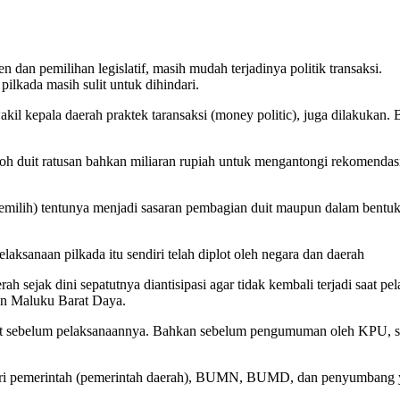
 dan pemilihan legislatif, masih mudah terjadinya politik transaksi.
lkada masih sulit untuk dihindari.
kil kepala daerah praktek taransaksi (money politic), juga dilakukan. 
duit ratusan bahkan miliaran rupiah untuk mengantongi rekomendasi par
 (pemilih) tentunya menjadi sasaran pembagian duit maupun dalam bentu
aksanaan pilkada itu sendiri telah diplot oleh negara dan daerah
 sejak dini sepatutnya diantisipasi agar tidak kembali terjadi saat p
an Maluku Barat Daya.
udit sebelum pelaksanaannya. Bahkan sebelum pengumuman oleh KPU, se
 dari pemerintah (pemerintah daerah), BUMN, BUMD, dan penyumbang yang