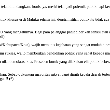
elah diundangkan. Ironisnya, meski telah jadi polemik publik, tapi ker
tik khususya di Maluku selama ini, dengan istilah politik itu tidak ada
 UU yang mengaturnya. Bagi para pelanggar patut diberikan sanksi atau 
di).
i/Kabupaten/Kota), wajib memutus kejahatan yang sangat mudah diprak
rta tim sukses, wajib memberikan pendidikan politik yang sehat kepada ma
an nilai demokrasi kita. Preseden buruk yang dilakukan elit politik be
 Sebab dukungan mayoritas rakyat yang diraih kepala daerah tertentu a
ga..!!
(*)