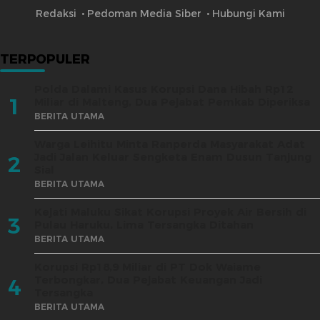
Redaksi
Pedoman Media Siber
Hubungi Kami
TERPOPULER
Polda Dalami Kasus Korupsi Dana Hibah Rp12
1
Miliar di Malteng, Dua Pejabat Pemkab Diperiksa
BERITA UTAMA
Warga Leihitu Minta Ranperda Masyarakat Adat
Jadi Jalan Keluar Sengketa Enam Dusun Tanjung
2
Sial
BERITA UTAMA
Kejati Maluku Sikat Korupsi Proyek Air Bersih di
3
Pulau Haruku, Lima Tersangka Ditahan
BERITA UTAMA
Korupsi Rp18,9 Miliar di PT Dok Waiame
Terbongkar, Dua Pejabat Keuangan Jadi
4
Tersangka
BERITA UTAMA