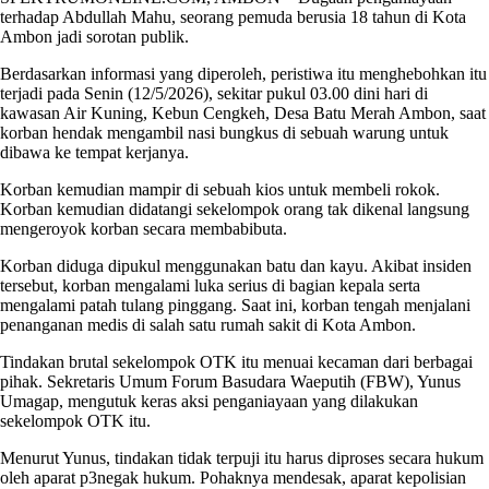
terhadap Abdullah Mahu, seorang pemuda berusia 18 tahun di Kota
Ambon jadi sorotan publik.
Berdasarkan informasi yang diperoleh, peristiwa itu menghebohkan itu
terjadi pada Senin (12/5/2026), sekitar pukul 03.00 dini hari di
kawasan Air Kuning, Kebun Cengkeh, Desa Batu Merah Ambon, saat
korban hendak mengambil nasi bungkus di sebuah warung untuk
dibawa ke tempat kerjanya.
Korban kemudian mampir di sebuah kios untuk membeli rokok.
Korban kemudian didatangi sekelompok orang tak dikenal langsung
mengeroyok korban secara membabibuta.
Korban diduga dipukul menggunakan batu dan kayu. Akibat insiden
tersebut, korban mengalami luka serius di bagian kepala serta
mengalami patah tulang pinggang. Saat ini, korban tengah menjalani
penanganan medis di salah satu rumah sakit di Kota Ambon.
Tindakan brutal sekelompok OTK itu menuai kecaman dari berbagai
pihak. Sekretaris Umum Forum Basudara Waeputih (FBW), Yunus
Umagap, mengutuk keras aksi penganiayaan yang dilakukan
sekelompok OTK itu.
Menurut Yunus, tindakan tidak terpuji itu harus diproses secara hukum
oleh aparat p3negak hukum. Pohaknya mendesak, aparat kepolisian