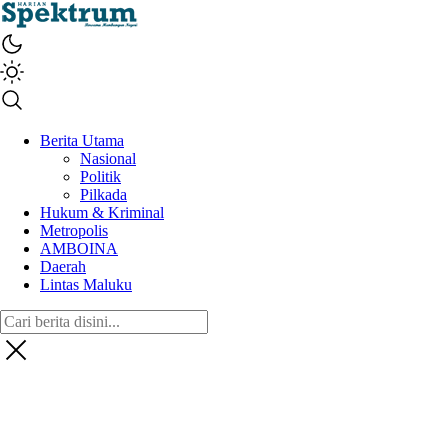
spektrumonline.com
Berita Utama
Nasional
Politik
Pilkada
Hukum & Kriminal
Metropolis
AMBOINA
Daerah
Lintas Maluku