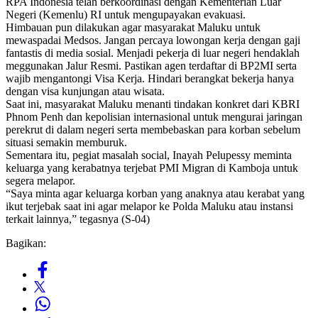
RPA Indonesia telah berkoordinasi dengan Kementerian Luar
Negeri (Kemenlu) RI untuk mengupayakan evakuasi.
Himbauan pun dilakukan agar masyarakat Maluku untuk
mewaspadai Medsos. Jangan percaya lowongan kerja dengan gaji
fantastis di media sosial. Menjadi pekerja di luar negeri hendaklah
meggunakan Jalur Resmi. Pastikan agen terdaftar di BP2MI serta
wajib mengantongi Visa Kerja. Hindari berangkat bekerja hanya
dengan visa kunjungan atau wisata.
Saat ini, masyarakat Maluku menanti tindakan konkret dari KBRI
Phnom Penh dan kepolisian internasional untuk mengurai jaringan
perekrut di dalam negeri serta membebaskan para korban sebelum
situasi semakin memburuk.
Sementara itu, pegiat masalah social, Inayah Pelupessy meminta
keluarga yang kerabatnya terjebat PMI Migran di Kamboja untuk
segera melapor.
“Saya minta agar keluarga korban yang anaknya atau kerabat yang
ikut terjebak saat ini agar melapor ke Polda Maluku atau instansi
terkait lainnya,” tegasnya (S-04)
Bagikan: