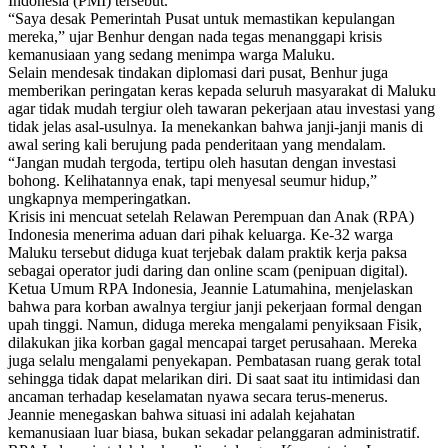
Indonesia (PMI) tersebut.
“Saya desak Pemerintah Pusat untuk memastikan kepulangan
mereka,” ujar Benhur dengan nada tegas menanggapi krisis
kemanusiaan yang sedang menimpa warga Maluku.
Selain mendesak tindakan diplomasi dari pusat, Benhur juga
memberikan peringatan keras kepada seluruh masyarakat di Maluku
agar tidak mudah tergiur oleh tawaran pekerjaan atau investasi yang
tidak jelas asal-usulnya. Ia menekankan bahwa janji-janji manis di
awal sering kali berujung pada penderitaan yang mendalam.
“Jangan mudah tergoda, tertipu oleh hasutan dengan investasi
bohong. Kelihatannya enak, tapi menyesal seumur hidup,”
ungkapnya memperingatkan.
Krisis ini mencuat setelah Relawan Perempuan dan Anak (RPA)
Indonesia menerima aduan dari pihak keluarga. Ke-32 warga
Maluku tersebut diduga kuat terjebak dalam praktik kerja paksa
sebagai operator judi daring dan online scam (penipuan digital).
Ketua Umum RPA Indonesia, Jeannie Latumahina, menjelaskan
bahwa para korban awalnya tergiur janji pekerjaan formal dengan
upah tinggi. Namun, diduga mereka mengalami penyiksaan Fisik,
dilakukan jika korban gagal mencapai target perusahaan. Mereka
juga selalu mengalami penyekapan. Pembatasan ruang gerak total
sehingga tidak dapat melarikan diri. Di saat saat itu intimidasi dan
ancaman terhadap keselamatan nyawa secara terus-menerus.
Jeannie menegaskan bahwa situasi ini adalah kejahatan
kemanusiaan luar biasa, bukan sekadar pelanggaran administratif.