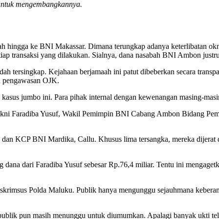
u untuk mengembangkannya.
hingga ke BNI Makassar. Dimana terungkap adanya keterlibatan oknu
setiap transaksi yang dilakukan. Sialnya, dana nasabah BNI Ambon just
dah tersingkap. Kejahaan berjamaah ini patut dibeberkan secara transpa
la pengawasan OJK.
 kasus jumbo ini. Para pihak internal dengan kewenangan masing-masi
yakni Faradiba Yusuf, Wakil Pemimpin BNI Cabang Ambon Bidang Pemas
n KCP BNI Mardika, Callu. Khusus lima tersangka, mereka dijerat de
 dana dari Faradiba Yusuf sebesar Rp.76,4 miliar. Tentu ini mengage
k Ditreskrimsus Polda Maluku. Publik hanya mengunggu sejauhmana keb
 publik pun masih menunggu untuk diumumkan. Apalagi banyak ukti telah