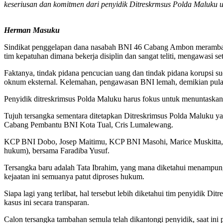
keseriusan dan komitmen dari penyidik Ditreskrmsus Polda Maluk
Herman Masuku
Sindikat penggelapan dana nasabah BNI 46 Cabang Ambon merambah 
tim kepatuhan dimana bekerja disiplin dan sangat teliti, mengawasi 
Faktanya, tindak pidana pencucian uang dan tindak pidana korupsi su
oknum eksternal. Kelemahan, pengawasan BNI lemah, demikian pu
Penyidik ditreskrimsus Polda Maluku harus fokus untuk menuntaskan
Tujuh tersangka sementara ditetapkan Ditreskrimsus Polda Maluku 
Cabang Pembantu BNI Kota Tual, Cris Lumalewang.
KCP BNI Dobo, Josep Maitimu, KCP BNI Masohi, Marice Muskitta, da
hukum), bersama Faradiba Yusuf.
Tersangka baru adalah Tata Ibrahim, yang mana diketahui menampung
kejaatan ini semuanya patut diproses hukum.
Siapa lagi yang terlibat, hal tersebut lebih diketahui tim penyidi
kasus ini secara transparan.
Calon tersangka tambahan semula telah dikantongi penyidik, saat ini