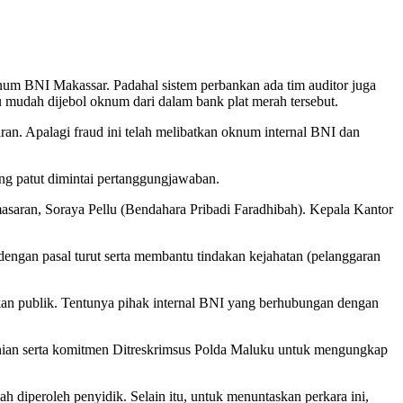
m BNI Makassar. Padahal sistem perbankan ada tim auditor juga
ru mudah dijebol oknum dari dalam bank plat merah tersebut.
ran. Apalagi fraud ini telah melibatkan oknum internal BNI dan
ng patut dimintai pertanggungjawaban.
aran, Soraya Pellu (Bendahara Pribadi Faradhibah). Kepala Kantor
ngan pasal turut serta membantu tindakan kejahatan (pelanggaran
tkan publik. Tentunya pihak internal BNI yang berhubungan dengan
eranian serta komitmen Ditreskrimsus Polda Maluku untuk mengungkap
 diperoleh penyidik. Selain itu, untuk menuntaskan perkara ini,