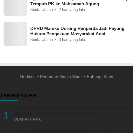
Tempuh PK ke Mahkamah Agung
Berita Utama
2 hari yang lalu
DPRD Maluku Dorong Ranperda Jadi Payung
Hukum Pengakuan Masyarakat Adat
Berita Utama
3 hari yang lalu
Redaksi
Pedoman Media Siber
Hubungi Kami
TERPOPULER
Polda Dalami Kasus Korupsi Dana Hibah Rp12 Miliar di
1
Malteng, Dua Pejabat Pemkab Diperiksa
BERITA UTAMA
Warga Leihitu Minta Ranperda Masyarakat Adat Jadi