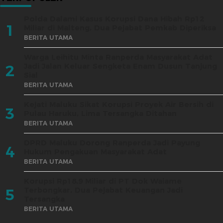
Polda Dalami Kasus Korupsi Dana Hibah Rp12
1
Miliar di Malteng, Dua Pejabat Pemkab Diperiksa
BERITA UTAMA
Warga Leihitu Minta Ranperda Masyarakat Adat
Jadi Jalan Keluar Sengketa Enam Dusun Tanjung
2
Sial
BERITA UTAMA
Kejati Maluku Sikat Korupsi Proyek Air Bersih di
3
Pulau Haruku, Lima Tersangka Ditahan
BERITA UTAMA
DPRD Maluku Dorong Ranperda Jadi Payung
4
Hukum Pengakuan Masyarakat Adat
BERITA UTAMA
Korupsi Rp18,9 Miliar di PT Dok Waiame
Terbongkar, Dua Pejabat Keuangan Jadi
5
Tersangka
BERITA UTAMA