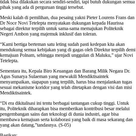
tidak bisa dilakukan secara sendiri-sendiri, tapi butuh dukungan semua
pihak yang ada di perguruan tinggi tersebut.
Meski kalah di pemilihan, dua pesaing yakni Pieter Lourens Frans dan
Dr Noce Novi Tetelepta menyatakan dukungan kepada Haurissa
sebagai direktur terpilih untuk sama-sama memajukan Politeknik
Negeri Ambon yang majemuk inklusif dan toleran.
“Kami bertiga berteman satu leting sudah pasti kedepan kita akan
mendukung semua kebijakan yang di gagas oleh Direktur terpilih demi
kemajuan Polnam, sehingga menjadi unggulan di Maluku,” ujar Novi
Tetelepta.
Sementara itu, Kepala Biro Keuangan dan Barang Milik Negara Dr.
Agus Sunarya Sulaeman yang mewakili Mendiktisaintek
menyampaikan, siapapun yang terpilih, harus bisa menjalankan tugas
sesuai mekanisme koridor yang telah ditetapkan dengan visi dan misi
Mendiktisaintek.
“Di era dikitalisasi ini tentu berbagai tantangan cukup tinggi. Untuk
itu, Politeknik diharapkan bisa memberikan kontribusi besar melalui
pengembangan sains dan teknologi di dunia industri, agar bisa
membawa kemajuan serta kolaborasi yang baik di masa sekarang dan
yang akan datang,”tandasnya. (S-05)
Bagikan: