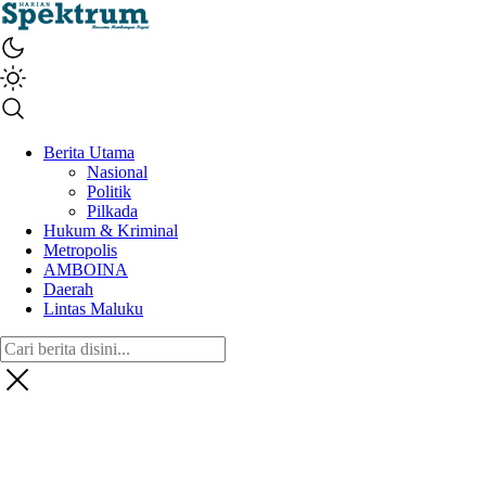
spektrumonline.com
Berita Utama
Nasional
Politik
Pilkada
Hukum & Kriminal
Metropolis
AMBOINA
Daerah
Lintas Maluku