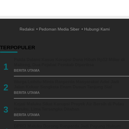
Redaksi
Pedoman Media Siber
Hubungi Kami
TERPOPULER
Polda Dalami Kasus Korupsi Dana Hibah Rp12 Miliar di
1
Malteng, Dua Pejabat Pemkab Diperiksa
BERITA UTAMA
Warga Leihitu Minta Ranperda Masyarakat Adat Jadi
2
Jalan Keluar Sengketa Enam Dusun Tanjung Sial
BERITA UTAMA
Kejati Maluku Sikat Korupsi Proyek Air Bersih di Pulau
3
Haruku, Lima Tersangka Ditahan
BERITA UTAMA
DPRD Maluku Dorong Ranperda Jadi Payung Hukum