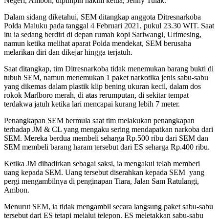
Negeri, Ambon, dipimpin hakim ketua, Jenny Tulak.
Dalam sidang diketahui, SEM ditangkap anggota Ditresnarkoba
Polda Maluku pada tanggal 4 Februari 2021, pukul 23.30 WIT. Saat
itu ia sedang berdiri di depan rumah kopi Sariwangi, Urimesing,
namun ketika melihat aparat Polda mendekat, SEM berusaha
melarikan diri dan dikejar hingga terjatuh.
Saat ditangkap, tim Ditresnarkoba tidak menemukan barang bukti di
tubuh SEM, namun menemukan 1 paket narkotika jenis sabu-sabu
yang dikemas dalam plastik klip bening ukuran kecil, dalam dos
rokok Marlboro merah, di atas rerumputan, di sekitar tempat
terdakwa jatuh ketika lari mencapai kurang lebih 7 meter.
Penangkapan SEM bermula saat tim melakukan penangkapan
terhadap JM & CL yang mengaku sering mendapatkan narkoba dari
SEM. Mereka berdua membeli seharga Rp.500 ribu dari SEM dan
SEM membeli barang haram tersebut dari ES seharga Rp.400 ribu.
Ketika JM dihadirkan sebagai saksi, ia mengakui telah memberi
uang kepada SEM. Uang tersebut diserahkan kepada SEM yang
pergi mengambilnya di penginapan Tiara, Jalan Sam Ratulangi,
Ambon.
Menurut SEM, ia tidak mengambil secara langsung paket sabu-sabu
tersebut dari ES tetapi melalui telepon. ES meletakkan sabu-sabu