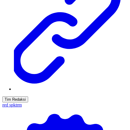
Tim Redaksi
red spktrm