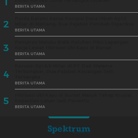
1
Pulau Haruku, Lima Tersangka Ditahan
BERITA UTAMA
Polda Dalami Kasus Korupsi Dana Hibah Rp12
2
Miliar di Malteng, Dua Pejabat Pemkab Diperiksa
BERITA UTAMA
Pemprov Maluku Bidik Puluhan Ribu Lapangan
3
Kerja Lewat Hilirisasi Ubi Kayu di Bursel
BERITA UTAMA
Korupsi Rp18,9 Miliar di PT Dok Waiame
Terbongkar, Dua Pejabat Keuangan Jadi
4
Tersangka
BERITA UTAMA
Hilirisasi Ubi Kayu di Bursel Masuk Tahap Krusial,
5
Kepastian Lahan Jadi Penentu
BERITA UTAMA