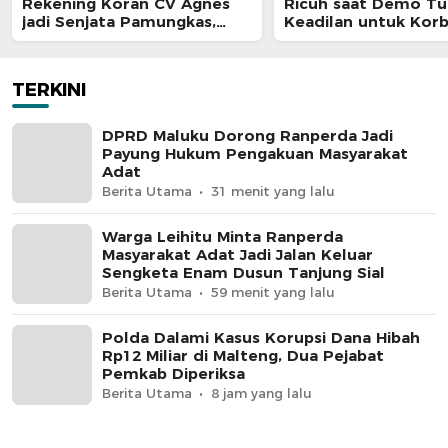
Rekening Koran CV Agnes
Ricuh saat Demo Tu
jadi Senjata Pamungkas,
Keadilan untuk Kor
Kejati Maluku Diduga “Masuk
Penganiayaan
Angin
TERKINI
DPRD Maluku Dorong Ranperda Jadi
Payung Hukum Pengakuan Masyarakat
Adat
Berita Utama
31 menit yang lalu
Warga Leihitu Minta Ranperda
Masyarakat Adat Jadi Jalan Keluar
Sengketa Enam Dusun Tanjung Sial
Berita Utama
59 menit yang lalu
Polda Dalami Kasus Korupsi Dana Hibah
Rp12 Miliar di Malteng, Dua Pejabat
Pemkab Diperiksa
Berita Utama
8 jam yang lalu