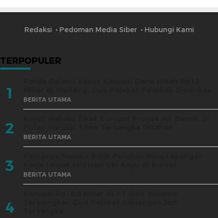
Redaksi
Pedoman Media Siber
Hubungi Kami
TERPOPULER
Polda Dalami Kasus Korupsi Dana Hibah Rp12
1
Miliar di Malteng, Dua Pejabat Pemkab Diperiksa
BERITA UTAMA
Kejati Maluku Sikat Korupsi Proyek Air Bersih di
2
Pulau Haruku, Lima Tersangka Ditahan
BERITA UTAMA
Pemprov Maluku Bidik Puluhan Ribu Lapangan
3
Kerja Lewat Hilirisasi Ubi Kayu di Bursel
BERITA UTAMA
Korupsi Rp18,9 Miliar di PT Dok Waiame
Terbongkar, Dua Pejabat Keuangan Jadi
4
Tersangka