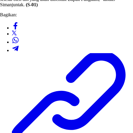
Simanjuntak.
(S-01)
Bagikan: