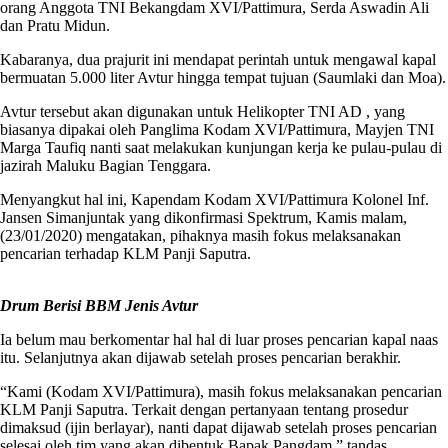
orang Anggota TNI Bekangdam XVI/Pattimura, Serda Aswadin Ali
dan Pratu Midun.
Kabaranya, dua prajurit ini mendapat perintah untuk mengawal kapal
bermuatan 5.000 liter Avtur hingga tempat tujuan (Saumlaki dan Moa).
Avtur tersebut akan digunakan untuk Helikopter TNI AD , yang
biasanya dipakai oleh Panglima Kodam XVI/Pattimura, Mayjen TNI
Marga Taufiq nanti saat melakukan kunjungan kerja ke pulau-pulau di
jazirah Maluku Bagian Tenggara.
Menyangkut hal ini, Kapendam Kodam XVI/Pattimura Kolonel Inf.
Jansen Simanjuntak yang dikonfirmasi Spektrum, Kamis malam,
(23/01/2020) mengatakan, pihaknya masih fokus melaksanakan
pencarian terhadap KLM Panji Saputra.
Drum Berisi BBM Jenis Avtur
Ia belum mau berkomentar hal hal di luar proses pencarian kapal naas
itu. Selanjutnya akan dijawab setelah proses pencarian berakhir.
“Kami (Kodam XVI/Pattimura), masih fokus melaksanakan pencarian
KLM Panji Saputra. Terkait dengan pertanyaan tentang prosedur
dimaksud (ijin berlayar), nanti dapat dijawab setelah proses pencarian
selesai oleh tim yang akan dibentuk Bapak Pangdam,” tandas