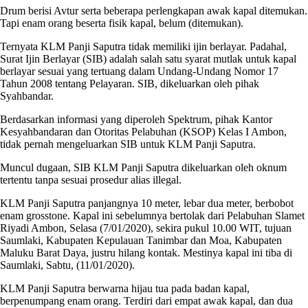
Drum berisi Avtur serta beberapa perlengkapan awak kapal ditemukan.
Tapi enam orang beserta fisik kapal, belum (ditemukan).
Ternyata KLM Panji Saputra tidak memiliki ijin berlayar. Padahal,
Surat Ijin Berlayar (SIB) adalah salah satu syarat mutlak untuk kapal
berlayar sesuai yang tertuang dalam Undang-Undang Nomor 17
Tahun 2008 tentang Pelayaran. SIB, dikeluarkan oleh pihak
Syahbandar.
Berdasarkan informasi yang diperoleh Spektrum, pihak Kantor
Kesyahbandaran dan Otoritas Pelabuhan (KSOP) Kelas I Ambon,
tidak pernah mengeluarkan SIB untuk KLM Panji Saputra.
Muncul dugaan, SIB KLM Panji Saputra dikeluarkan oleh oknum
tertentu tanpa sesuai prosedur alias illegal.
KLM Panji Saputra panjangnya 10 meter, lebar dua meter, berbobot
enam grosstone. Kapal ini sebelumnya bertolak dari Pelabuhan Slamet
Riyadi Ambon, Selasa (7/01/2020), sekira pukul 10.00 WIT, tujuan
Saumlaki, Kabupaten Kepulauan Tanimbar dan Moa, Kabupaten
Maluku Barat Daya, justru hilang kontak. Mestinya kapal ini tiba di
Saumlaki, Sabtu, (11/01/2020).
KLM Panji Saputra berwarna hijau tua pada badan kapal,
berpenumpang enam orang. Terdiri dari empat awak kapal, dan dua