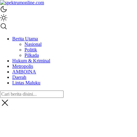
spektrumonline.com
Berita Utama
Nasional
Politik
Pilkada
Hukum & Kriminal
Metropolis
AMBOINA
Daerah
Lintas Maluku