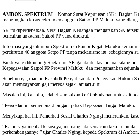
AMBON, SPEKTRUM –
Nomor Surat Keputusan (SK), Bagian Kep
mengungkap kasus rekrutmen anggota Satpol PP Maluku yang diduga 
SK itu diperdebatkan. Versi Bagian Keuangan mengatakan SK terseb
pencairan anggaran Satpol PP yang direkrut.
Informasi yang dihimpun Spektrum di kantor Kejati Maluku kemarin 
perekrutan 48 anggota Satpo PP tanpa mekanisme itu, sebagiannya su
Bukti yang dikantongi Spektrum, SK ganda di atas menuai silang p
Kepegawaian Satpol PP Provinsi Maluku, dan mengamankan sejumla
Sebelumnya, mantan Kasubdit Penyidikan dan Penegakan Hukum Satpol
akan membayarkan gaji mereka sejak Januari-Juni.
Masalah ini, kata dia, telah disampaikan ke Ombudsman untuk ditinda
“Persoalan ini sementara ditangani pihak Kejaksaan Tinggi Maluku. Te
Menyikapi hal ini, Pemerhati Sosial Charles Ngingi menerahkan, kasu
“Kalau saya melihat kasusnya, memang ada semacam kekeliruan dalam
perkembangannya,” ujar Charles Ngingi kepada Spektrum di Ambon,