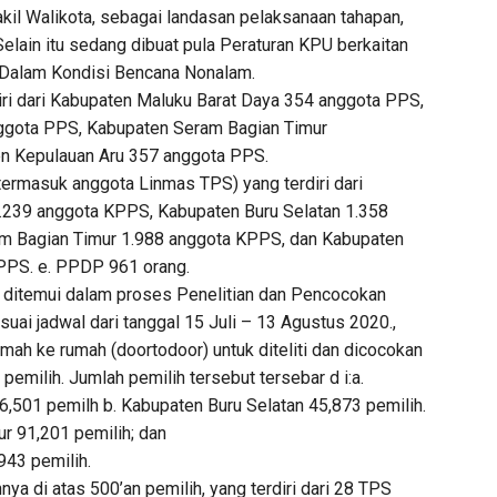
akil Walikota, sebagai landasan pelaksanaan tahapan,
elain itu sedang dibuat pula Peraturan KPU berkaitan
 Dalam Kondisi Bencana Nonalam.
iri dari Kabupaten Maluku Barat Daya 354 anggota PPS,
ggota PPS, Kabupaten Seram Bagian Timur
n Kepulauan Aru 357 anggota PPS.
ermasuk anggota Linmas TPS) yang terdiri dari
.239 anggota KPPS, Kabupaten Buru Selatan 1.358
m Bagian Timur 1.988 anggota KPPS, dan Kabupaten
PPS. e. PPDP 961 orang.
 ditemui dalam proses Penelitian dan Pencocokan
uai jadwal dari tanggal 15 Juli – 13 Agustus 2020.,
mah ke rumah (doortodoor) untuk diteliti dan dicocokan
pemilih. Jumlah pemilih tersebut tersebar d i:a.
,501 pemilh b. Kabupaten Buru Selatan 45,873 pemilih.
r 91,201 pemilih; dan
943 pemilih.
ya di atas 500’an pemilih, yang terdiri dari 28 TPS