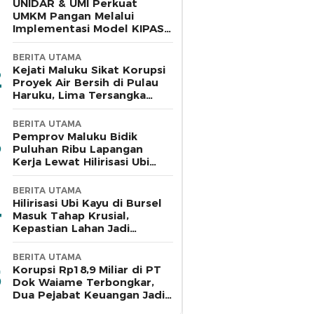
UNIDAR & UMI Perkuat
UMKM Pangan Melalui
Implementasi Model KIPAS
Berbasis Rantai Pasok Halal
BERITA UTAMA
Kejati Maluku Sikat Korupsi
Proyek Air Bersih di Pulau
Haruku, Lima Tersangka
Ditahan
BERITA UTAMA
Pemprov Maluku Bidik
Puluhan Ribu Lapangan
Kerja Lewat Hilirisasi Ubi
Kayu di Bursel
BERITA UTAMA
Hilirisasi Ubi Kayu di Bursel
Masuk Tahap Krusial,
Kepastian Lahan Jadi
Penentu
BERITA UTAMA
Korupsi Rp18,9 Miliar di PT
Dok Waiame Terbongkar,
Dua Pejabat Keuangan Jadi
Tersangka