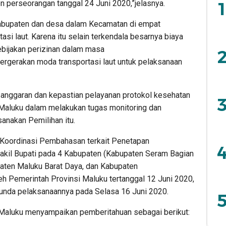
n perseorangan tanggal 24 Juni 2020,”jelasnya.
1
bupaten dan desa dalam Kecamatan di empat
asi laut. Karena itu selain terkendala besarnya biaya
 kebijakan perizinan dalam masa
2
rgerakan moda transportasi laut untuk pelaksanaan
n anggaran dan kepastian pelayanan protokol kesehatan
3
aluku dalam melakukan tugas monitoring dan
anakan Pemilihan itu.
 Koordinasi Pembahasan terkait Penetapan
4
akil Bupati pada 4 Kabupaten (Kabupaten Seram Bagian
paten Maluku Barat Daya, dan Kabupaten
leh Pemerintah Provinsi Maluku tertanggal 12 Juni 2020,
itunda pelaksanaannya pada Selasa 16 Juni 2020.
5
 Maluku menyampaikan pemberitahuan sebagai berikut: