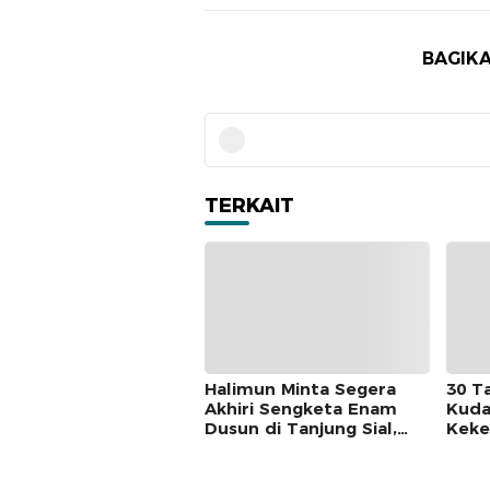
BAGIKA
TERKAIT
Halimun Minta Segera
30 T
Akhiri Sengketa Enam
Kudat
Dusun di Tanjung Sial,
Keke
Masyarakat Jangan Terus
Mem
Jadi Korban