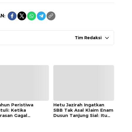
N:
Tim Redaksi
ahun Peristiwa
Hetu Jazirah Ingatkan
uli: Ketika
SBB Tak Asal Klaim Enam
rasan Gagal
Dusun Tanjung Sial: Itu
bungkam Demokrasi
Wilayah Petuanan Sejak
Sebelum Merdeka