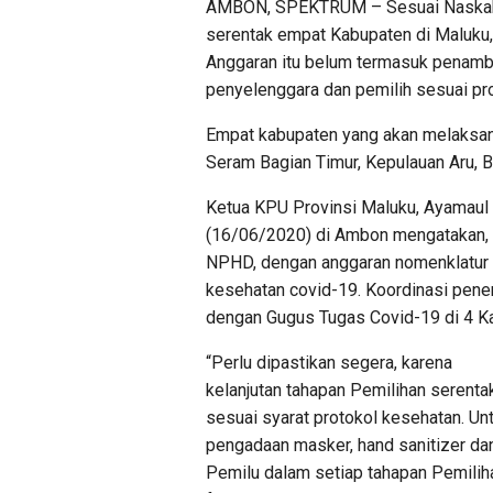
AMBON, SPEKTRUM – Sesuai Naskah P
serentak empat Kabupaten di Maluku, 
Anggaran itu belum termasuk penamba
penyelenggara dan pemilih sesuai pr
Empat kabupaten yang akan melaksan
Seram Bagian Timur, Kepulauan Aru, B
Ketua KPU Provinsi Maluku, Ayamaul
(16/06/2020) di Ambon mengatakan, 
NPHD, dengan anggaran nomenklatur 
kesehatan covid-19. Koordinasi pene
dengan Gugus Tugas Covid-19 di 4 K
“Perlu dipastikan segera, karena
kelanjutan tahapan Pemilihan serent
sesuai syarat protokol kesehatan. Unt
pengadaan masker, hand sanitizer dan
Pemilu dalam setiap tahapan Pemiliha