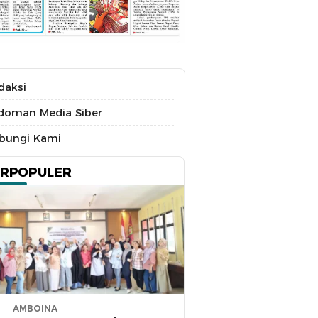
daksi
doman Media Siber
bungi Kami
ERPOPULER
AMBOINA