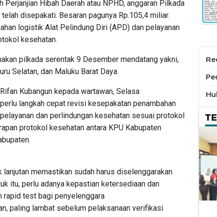
erjanjian Hibah Daerah atau NPHD, anggaran Pilkada
telah disepakati. Besaran pagunya Rp.105,4 miliar.
han logistik Alat Pelindung Diri (APD) dan pelayanan
otokol kesehatan.
akan pilkada serentak 9 Desember mendatang yakni,
Re
uru Selatan, dan Maluku Barat Daya.
Pe
 Rifan Kubangun kepada wartawan, Selasa
Hu
perlu langkah cepat revisi kesepakatan penambahan
pelayanan dan perlindungan kesehatan sesuai protokol
T
rapan protokol kesehatan antara KPU Kabupaten
abupaten.
ak lanjutan memastikan sudah harus diselenggarakan
uk itu, perlu adanya kepastian ketersediaan dan
 rapid test bagi penyelenggara
n, paling lambat sebelum pelaksanaan verifikasi