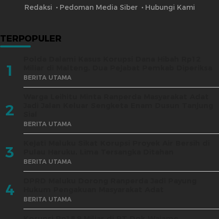
Redaksi
Pedoman Media Siber
Hubungi Kami
TERPOPULER
Polda Dalami Kasus Korupsi Dana Hibah Rp12
1
Miliar di Malteng, Dua Pejabat Pemkab Diperiksa
BERITA UTAMA
Warga Leihitu Minta Ranperda Masyarakat Adat
Jadi Jalan Keluar Sengketa Enam Dusun Tanjung
2
Sial
BERITA UTAMA
Kejati Maluku Sikat Korupsi Proyek Air Bersih di
3
Pulau Haruku, Lima Tersangka Ditahan
BERITA UTAMA
DPRD Maluku Dorong Ranperda Jadi Payung
4
Hukum Pengakuan Masyarakat Adat
BERITA UTAMA
Korupsi Rp18,9 Miliar di PT Dok Waiame