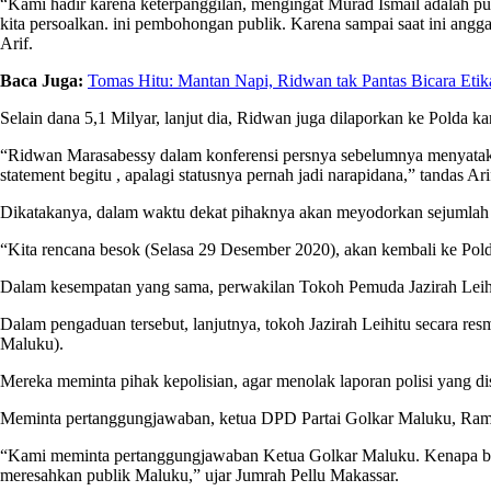
“Kami hadir karena keterpanggilan, mengingat Murad Ismail adalah put
kita persoalkan. ini pembohongan publik. Karena sampai saat ini ang
Arif.
Baca Juga:
Tomas Hitu: Mantan Napi, Ridwan tak Pantas Bicara Etik
Selain dana 5,1 Milyar, lanjut dia, Ridwan juga dilaporkan ke Polda
“Ridwan Marasabessy dalam konferensi persnya sebelumnya menyatakan
statement begitu , apalagi statusnya pernah jadi narapidana,” tandas Ari
Dikatakanya, dalam waktu dekat pihaknya akan meyodorkan sejumlah ala
“Kita rencana besok (Selasa 29 Desember 2020), akan kembali ke Polda 
Dalam kesempatan yang sama, perwakilan Tokoh Pemuda Jazirah Leihi
Dalam pengaduan tersebut, lanjutnya, tokoh Jazirah Leihitu secara res
Maluku).
Mereka meminta pihak kepolisian, agar menolak laporan polisi yang 
Meminta pertanggungjawaban, ketua DPD Partai Golkar Maluku, Ram
“Kami meminta pertanggungjawaban Ketua Golkar Maluku. Kenapa bisa 
meresahkan publik Maluku,” ujar Jumrah Pellu Makassar.