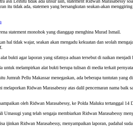
ra asli Leihitu tidak ada unsur lain, statement Ridwan Marasabessy s
garan itu tidak ada, statemen yang bersangkutan seakan-akan menggiri
a
 karena statement monohok yang dianggap menghina Murad Ismail.
 hal tidak wajar, seakan akan mengadu kekuatan dan seolah mengajar
f.
t bukti agar laporan yang sifatnya aduan tersebut di naikan menjadi l
untuk melampirkan alat bukti berupa tulisan di media terkait pernyata
tu Jumrah Pellu Makassar menegaskan, ada beberapa tuntutan yang d
mi melaporkan Ridwan Marasabessy atas dalil pencemaran nama baik sala
disampaikan oleh Ridwan Marasabessy, ke Polda Maluku tertanggal 14 
li Umasugi yang telah sengaja membiarkan Ridwan Marasabessy meny
ijinkan Ridwan Marasabessy, menyampaikan laporan, padahal sudah jel