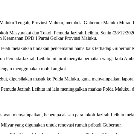
Maluku Tengah, Provinsi Maluku, membela Gubernur Maluku Murad Isma
Tokoh Masyarakat dan Tokoh Pemuda Jazirah Leihitu, Senin (28/12/20
an Keamanan DPD I Partai Golkar Provinsi Maluku.
u telah melakukan tindakan pencemaran nama baik terhadap Gubernur
h Pemuda Jazirah Leihitu ini turut menyita perhatian warga kota Amb
 dengan menggunakan mobil angkot.
sebut, dipersilakan masuk ke Polda Maluku, guna menyampaikan lapora
Pemuda Jazirah Leihitu ini lalu meninggalkan markas Polda Maluku, 
artawan menyampaikan, beberapa alasan para tokoh Jazirah Leihitu me
1 Milyar yang digunakan untuk renovasi rumah pribadi Gubernur.