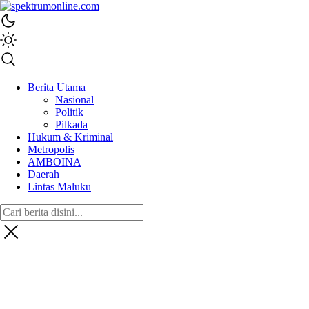
spektrumonline.com
Berita Utama
Nasional
Politik
Pilkada
Hukum & Kriminal
Metropolis
AMBOINA
Daerah
Lintas Maluku