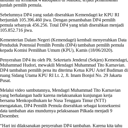
jumlah pemilih pemula.
Sebelumnya DP4 yang sudah diserahkan Kemendagri ke KPU RI
berjumlah 105.396.460 jiwa. Dengan penambahan DP4 pemilih
pemula sebanyak 456.256. Total DP4 yang telah diserahkan menjadi
105.852.716 jiwa.
Kementerian Dalam Negeri (Kemendagri) kembali menyerahkan Data
Penduduk Potensial Pemilih Pemilu (DP4) tambahan pemilih pemula
kepada Komisi Pemilihan Umum (KPU), Kamis (18/06/2020).
Penyerahan DP4 itu oleh Plt. Sekretaris Jenderal (Sekjen) Kemendagri,
Muhammad Hudori, mewakili Mendagri Muhammad Tito Karnavian.
DP4 tambahan pemilih pena itu diterima Ketua KPU Arief Budiman di
ruang Sidang Utama KPU RI Lt. 2, Jl. Imam Bonjol No. 29 Jakarta
Pusat.
Melalui video sambutannya, Mendagri Muhammad Tito Karnavian
yang berhalangan hadir karena melaksanakan kunjungan kerja
bersama Menkopolhukam ke Nusa Tenggara Timur (NTT)
mengatakan, DP4 Pemilih Pemula diserahkan sebagai konsekuensi
data tambahan atas mundurnya pelaksanaan Pilkada menjadi 9
Desember.
“Hari ini dilaksanakan penyerahan DP4 tambahan. Karena kita tahu