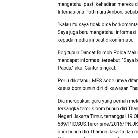
mengetahui pasti kehadiran mereka di
Internasiona Pattimura Ambon, sebab
“Kalau itu saya tidak bisa berkoment
Saya juga baru mengetahui informasi i
kepada media ini saat dikonfirmasi.
Begitupun Dansat Brimob Polda Maluku
mendapat informasi tersebut. “Saya b
Papua,” akui Guntur singkat.
Perlu diketahui, MFS sebelumya ditan
kasus bom bunuh diri di kawasan Tham
Dia merupakan, guru yang pernah mela
tersangka teroris bom bunuh diri Tha
Negeri Jakarta Timur, tertanggal 19 
589/PID.SUS.Terorisme/2016/PN.JKT.T
bom bunuh diri Thamrin Jakarta dan 