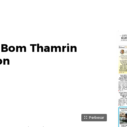
 Bom Thamrin
on
Perbesar