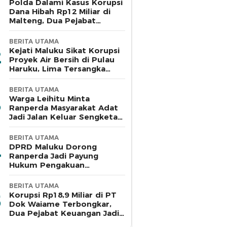
Polda Dalami Kasus Korupsi
Dana Hibah Rp12 Miliar di
Malteng, Dua Pejabat
Pemkab Diperiksa
BERITA UTAMA
Kejati Maluku Sikat Korupsi
Proyek Air Bersih di Pulau
Haruku, Lima Tersangka
Ditahan
BERITA UTAMA
Warga Leihitu Minta
Ranperda Masyarakat Adat
Jadi Jalan Keluar Sengketa
Enam Dusun Tanjung Sial
BERITA UTAMA
DPRD Maluku Dorong
Ranperda Jadi Payung
Hukum Pengakuan
Masyarakat Adat
BERITA UTAMA
Korupsi Rp18,9 Miliar di PT
Dok Waiame Terbongkar,
Dua Pejabat Keuangan Jadi
Tersangka