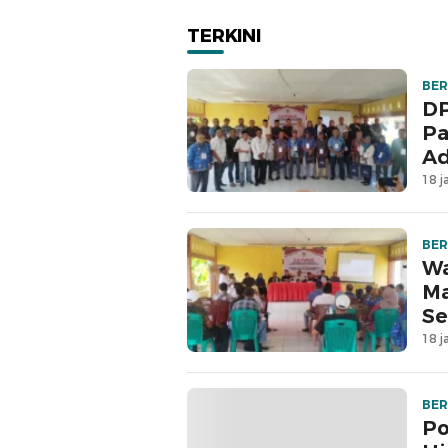
Jadi Korban
Sebe
TERKINI
BER
DP
Pa
Ad
18 j
BER
Wa
Ma
Se
18 j
BER
Po