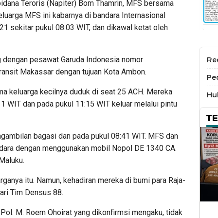
idana Teroris (Napiter) Bom Thamrin, MFS bersama
eluarga MFS ini kabarnya di bandara Internasional
1 sekitar pukul 08:03 WIT, dan dikawal ketat oleh
g dengan pesawat Garuda Indonesia nomor
Re
ransit Makassar dengan tujuan Kota Ambon.
Pe
ma keluarga kecilnya duduk di seat 25 ACH. Mereka
Hu
11 WIT dan pada pukul 11:15 WIT keluar melalui pintu
T
ngambilan bagasi dan pada pukul 08:41 WIT. MFS dan
andara dengan menggunakan mobil Nopol DE 1340 CA.
Maluku.
rganya itu. Namun, kehadiran mereka di bumi para Raja-
ari Tim Densus 88.
ol. M. Roem Ohoirat yang dikonfirmsi mengaku, tidak