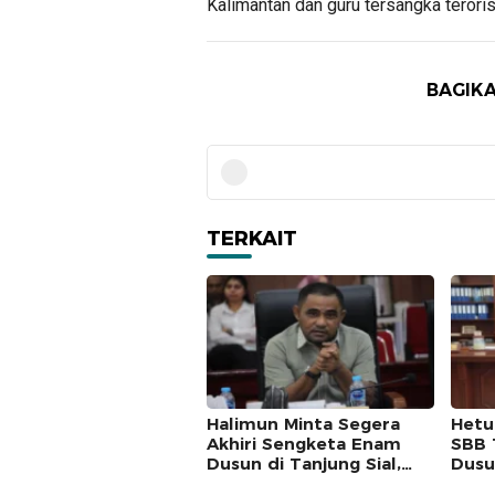
Kalimantan dan guru tersangka terori
BAGIKA
TERKAIT
Halimun Minta Segera
Hetu
Akhiri Sengketa Enam
SBB 
Dusun di Tanjung Sial,
Dusun
Masyarakat Jangan Terus
Wila