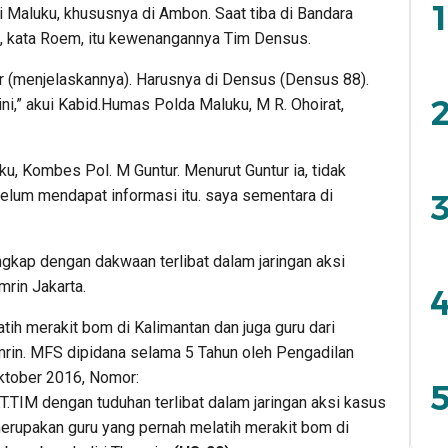
1
 Maluku, khususnya di Ambon. Saat tiba di Bandara
, kata Roem, itu kewenangannya Tim Densus.
ar (menjelaskannya). Harusnya di Densus (Densus 88).
2
ni,” akui Kabid.Humas Polda Maluku, M R. Ohoirat,
, Kombes Pol. M Guntur. Menurut Guntur ia, tidak
elum mendapat informasi itu. saya sementara di
3
gkap dengan dakwaan terlibat dalam jaringan aksi
rin Jakarta.
4
tih merakit bom di Kalimantan dan juga guru dari
mrin. MFS dipidana selama 5 Tahun oleh Pengadilan
Oktober 2016, Nomor:
5
IM dengan tuduhan terlibat dalam jaringan aksi kasus
merupakan guru yang pernah melatih merakit bom di