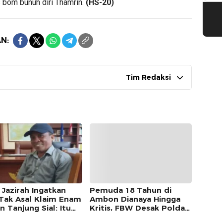
s bom bunuh diri Thamrin.
(HS-20)
N:
Tim Redaksi
 Jazirah Ingatkan
Pemuda 18 Tahun di
Tak Asal Klaim Enam
Ambon Dianaya Hingga
 Tanjung Sial: Itu
Kritis, FBW Desak Polda
yah Petuanan Sejak
Maluku Tangkap Pelaku