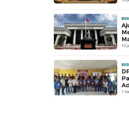
BER
Aj
Me
M
10 j
BER
DP
Pa
Ad
1 ha