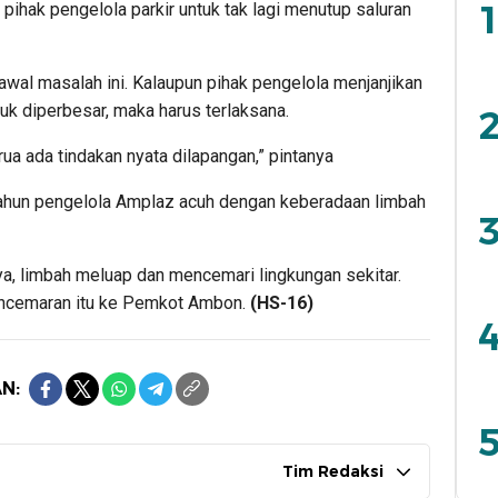
1
pihak pengelola parkir untuk tak lagi menutup saluran
al masalah ini. Kalaupun pihak pengelola menjanjikan
k diperbesar, maka harus terlaksana.
2
rua ada tindakan nyata dilapangan,” pintanya
tahun pengelola Amplaz acuh dengan keberadaan limbah
3
nya, limbah meluap dan mencemari lingkungan sekitar.
encemaran itu ke Pemkot Ambon.
(HS-16)
4
N:
5
Tim Redaksi