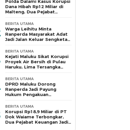
Polda Dalami Kasus Korupsi
Dana Hibah Rp12 Miliar di
Malteng, Dua Pejabat
Pemkab Diperiksa
BERITA UTAMA
Warga Leihitu Minta
Ranperda Masyarakat Adat
Jadi Jalan Keluar Sengketa
Enam Dusun Tanjung Sial
BERITA UTAMA
Kejati Maluku Sikat Korupsi
Proyek Air Bersih di Pulau
Haruku, Lima Tersangka
Ditahan
BERITA UTAMA
DPRD Maluku Dorong
Ranperda Jadi Payung
Hukum Pengakuan
Masyarakat Adat
BERITA UTAMA
Korupsi Rp18,9 Miliar di PT
Dok Waiame Terbongkar,
Dua Pejabat Keuangan Jadi
Tersangka