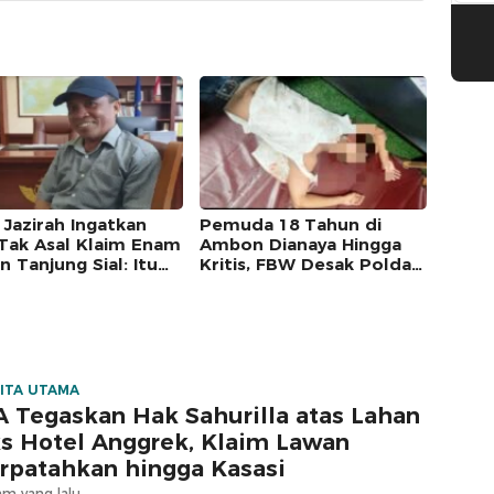
 Jazirah Ingatkan
Pemuda 18 Tahun di
Tak Asal Klaim Enam
Ambon Dianaya Hingga
 Tanjung Sial: Itu
Kritis, FBW Desak Polda
yah Petuanan Sejak
Maluku Tangkap Pelaku
lum Merdeka
ITA UTAMA
 Tegaskan Hak Sahurilla atas Lahan
s Hotel Anggrek, Klaim Lawan
rpatahkan hingga Kasasi
am yang lalu