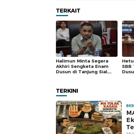
TERKAIT
Halimun Minta Segera
Hetu
Akhiri Sengketa Enam
SBB 
Dusun di Tanjung Sial,
Dusun
Masyarakat Jangan Terus
Wila
Jadi Korban
Sebe
TERKINI
BER
MA
Ek
Te
10 j