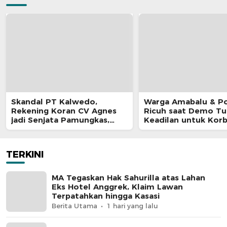
Skandal PT Kalwedo,
Warga Amabalu & Pol
Rekening Koran CV Agnes
Ricuh saat Demo Tu
jadi Senjata Pamungkas,
Keadilan untuk Kor
Kejati Maluku Diduga “Masuk
Penganiayaan
Angin
TERKINI
MA Tegaskan Hak Sahurilla atas Lahan
Eks Hotel Anggrek, Klaim Lawan
Terpatahkan hingga Kasasi
Berita Utama
1 hari yang lalu