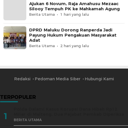
Ajukan 6 Novum, Raja Amahusu Mezaac
Silooy Tempuh PK ke Mahkamah Agung
Berita Utama
1 hari yang lalu
DPRD Maluku Dorong Ranperda Jadi
Payung Hukum Pengakuan Masyarakat
Adat
Berita Utama
2 hari yang lalu
Redaksi
Pedoman Media Siber
Hubungi Kami
TERPOPULER
Polda Dalami Kasus Korupsi Dana Hibah Rp12
1
Miliar di Malteng, Dua Pejabat Pemkab Diperiksa
BERITA UTAMA