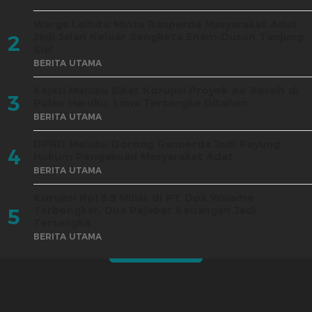
Warga Leihitu Minta Ranperda Masyarakat Adat
Jadi Jalan Keluar Sengketa Enam Dusun Tanjung
2
Sial
BERITA UTAMA
Kejati Maluku Sikat Korupsi Proyek Air Bersih di
3
Pulau Haruku, Lima Tersangka Ditahan
BERITA UTAMA
DPRD Maluku Dorong Ranperda Jadi Payung
4
Hukum Pengakuan Masyarakat Adat
BERITA UTAMA
Korupsi Rp18,9 Miliar di PT Dok Waiame
Terbongkar, Dua Pejabat Keuangan Jadi
5
Tersangka
BERITA UTAMA