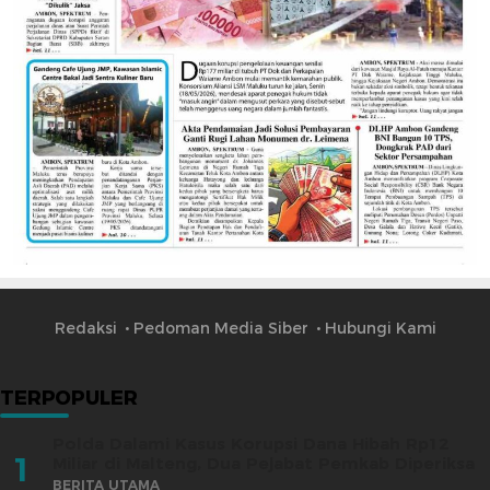
Redaksi
Pedoman Media Siber
Hubungi Kami
TERPOPULER
Polda Dalami Kasus Korupsi Dana Hibah Rp12
1
Miliar di Malteng, Dua Pejabat Pemkab Diperiksa
BERITA UTAMA